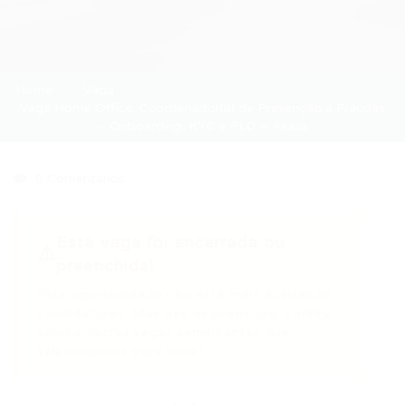
Home
Vaga
Vaga Home Office: Coordenador(a) de Prevenção a Fraudes
– Onboarding, KYC e PLD – Asaas
0 Comentários
Esta vaga foi encerrada ou
⚠️
preenchida!
Esta oportunidade não está mais aceitando
candidaturas. Mas não se preocupe: confira
abaixo outras vagas semelhantes que
selecionamos para você!