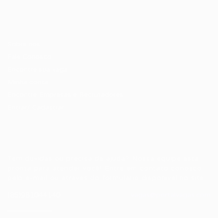
Candidatos / Vagas
Sobre nós
Fale Conosco
Encontre sua vaga
Minha conta
Encontre Empresas e Recrutadores
Entrar/ Cadastrar
Fale conosco
Tem dúvidas ou precisa de ajuda? Nossa equipe está
pronta para atender você! Entre em contato conosco
pelo e-mail ou através do formulário disponível no site.
(85)981044140
vagas@portalvagas.com