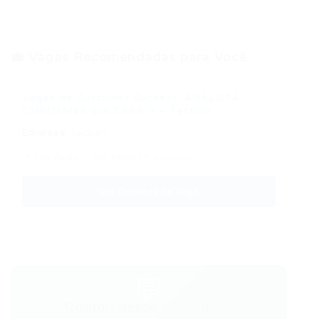
💼 Vagas Recomendadas para Você:
Vagas de Customer Success: ANALISTA
CUSTOMER SUCCESS II – Tecban
Empresa:
Tecban
📍 São Paulo – São Paulo (Presencial)
Ver Detalhes da Vaga
💬
Gostou desse conteúdo?