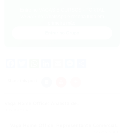
Entre no VAGAS E CURSOS - PORTAL
VAGAS no WhatsApp e receba tudo em
primeira mão!
Entrar no Grupo
Facebook
Twitter
WhatsApp
LinkedIn
Email
Messenger
Share
Share this post
Vaga Home Office: Analista de...
Post anterior
Vaga Home Office: Representante Comercial...
Próximo Post