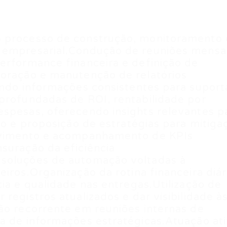
o processo de construção, monitoramento 
 empresarial.Condução de reuniões mensa
erformance financeira e definição de
boração e manutenção de relatórios
indo informações consistentes para suport
profundadas de ROI, rentabilidade por
espesas, oferecendo insights relevantes p
ão e proposição de estratégias para mitiga
olvimento e acompanhamento de KPIs
suração da eficiência
 soluções de automação voltadas à
iros.Organização da rotina financeira diár
ia e qualidade nas entregas.Utilização de
registros atualizados e dar visibilidade à
ão recorrente em reuniões internas de
a de informações estratégicas.Atuação at