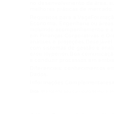
no desenvolvimento da área, s
melhores práticas de mercado.
Requisitos para a VagaFormaçã
Economia, Engenharia ou áreas
incluindo acompanhamento e an
em Finanças Corporativas e O
análises e projeções.Desejável 
com sistemas de gestão e aná
e/ou Hyperion.Boa comunicação
e conduzir processos em ambie
Diferenciais: conhecimentos e
Dados.
Informações Complementares
Dica:
Mantenha seu currículo sempre at