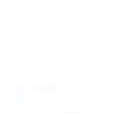
S...
ost
Facebook
Twitter
WhatsApp
LinkedIn
Email
Messenge
Share