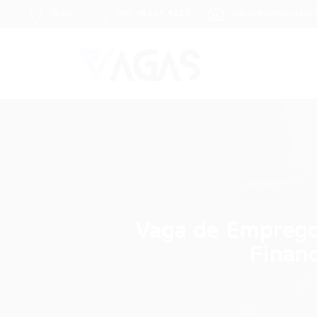
Brasil
(85) 98104-4139
vagas@portalvagas
Vaga de Emprego 
Financ