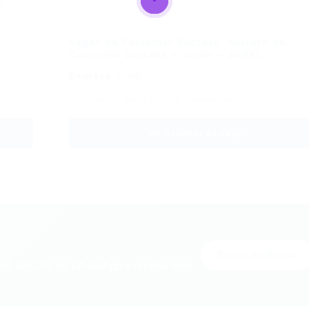
:
Vagas de Customer Success: Analista de
Customer Success – Junior – JDREL
Empresa:
JDREL
📍 Cuiabá – Mato Grosso (Presencial)
Ver Detalhes da Vaga
Entrar no Grupo
L VAGAS no WhatsApp e receba tudo