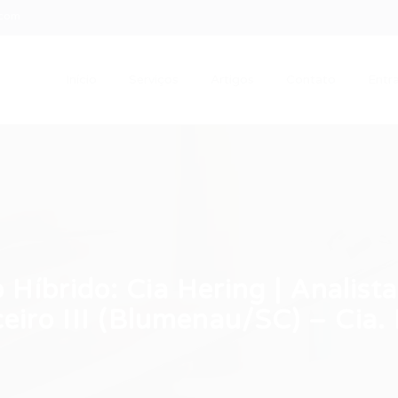
.com
Início
Serviços
Artigos
Contato
Entra
Híbrido: Cia Hering | Analist
eiro III (Blumenau/SC) – Cia.