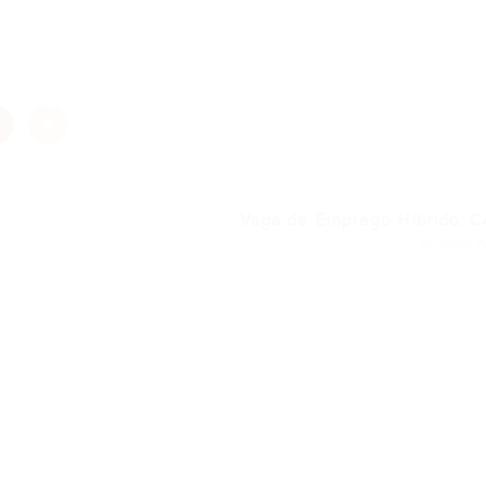
nger
re
Vaga de Emprego Híbrido: CA
Próximo P