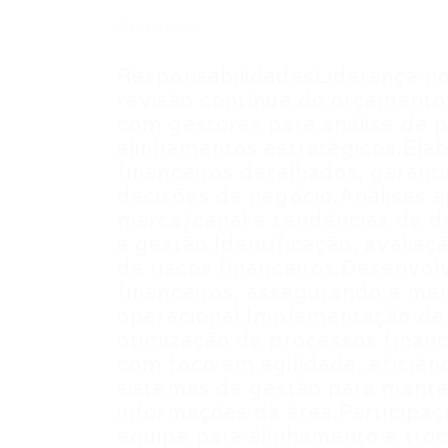
Principais
ResponsabilidadesLiderança n
revisão contínua do orçamento
com gestores para análise de p
alinhamentos estratégicos.Ela
financeiros detalhados, garant
decisões de negócio.Análises a
marca/canal e tendências de d
a gestão.Identificação, avaliaç
de riscos financeiros.Desenv
financeiros, assegurando a men
operacional.Implementação de
otimização de processos finance
com foco em agilidade, eficiênc
sistemas de gestão para manter 
informações da área.Participaç
equipe para alinhamento e troc