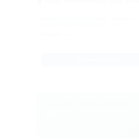
💼 Vagas Recomendadas para Você
Vagas de Customer Success: ANALISTA
CUSTOMER SUCCESS II – Tecban
Empresa:
Tecban
📍 São Paulo – São Paulo (Presencial)
Ver Detalhes da Vaga
Gostou desse conteúdo?
💬
Entre no VAGAS E CURSOS - PORTA
em primeira mão!