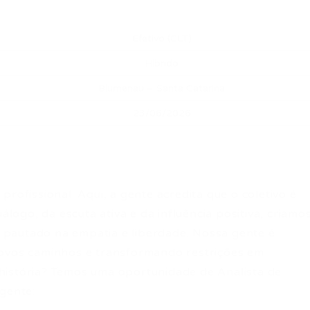
Efetivo (CLT)
Híbrido
Blumenau – Santa Catarina
23/06/2026
rofissional. Aqui, a gente acredita que o coletivo é
álogo, da escuta ativa e da influência positiva, criamo
pautado na empatia e liberdade. Nossa gente é
novos caminhos e transformando restrições em
história? Temos uma oportunidade de Analista de
 gente: