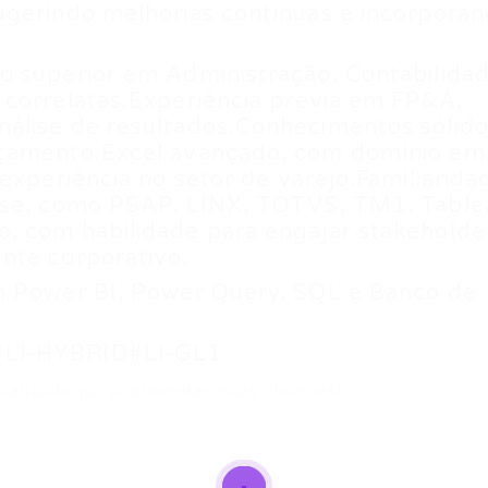
ugerindo melhorias contínuas e incorpora
o superior em Administração, Contabilidad
 correlatas.Experiência prévia em FP&A,
álise de resultados.Conhecimentos sólid
rçamento.Excel avançado, com domínio em
experiência no setor de varejo.Familiarida
lise, como PSAP, LINX, TOTVS, TM1, Table
, com habilidade para engajar stakeholde
nte corporativo.
m Power BI, Power Query, SQL e Banco de
#LI-HYBRID#LI-GL1
ualizado para aumentar suas chances!