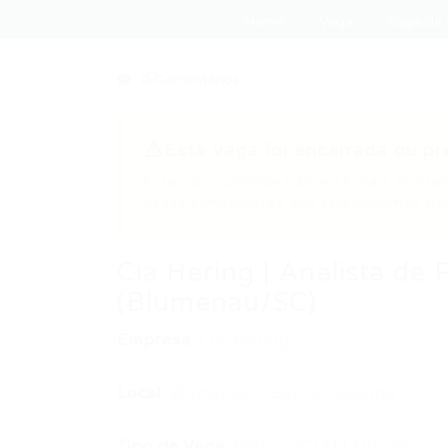
Home
Vaga
Vaga de E
0 Comentários
⚠️
Esta vaga foi encerrada ou pr
Esta oportunidade não está mais aceitan
vagas semelhantes que selecionamos par
Cia Hering | Analista de 
(Blumenau/SC)
Empresa:
Cia. Hering
Local:
Blumenau – Santa Catarina
Tipo de Vaga:
Efetivo (CLT) | Híbrido