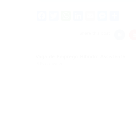
Facebook
Twitter
WhatsApp
LinkedIn
Email
Messe
Sha
Share this post
Vaga de Emprego Híbrido: Assistente...
Post anterior