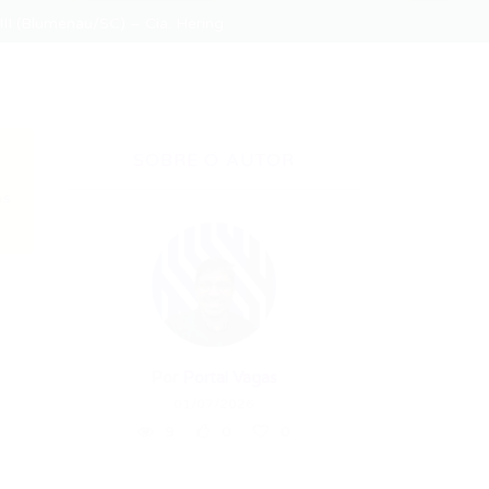
III (Blumenau/SC) – Cia. Hering
SOBRE O AUTOR
as
Por
Portal Vagas
01/07/2026
9
0
0