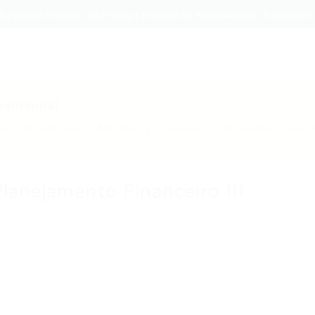
mprego Híbrido: Cia Hering | Analista de Planejamento Financeiro 
eenchida!
do candidaturas. Mas não se preocupe: confira abaixo outr
a você!
Planejamento Financeiro III