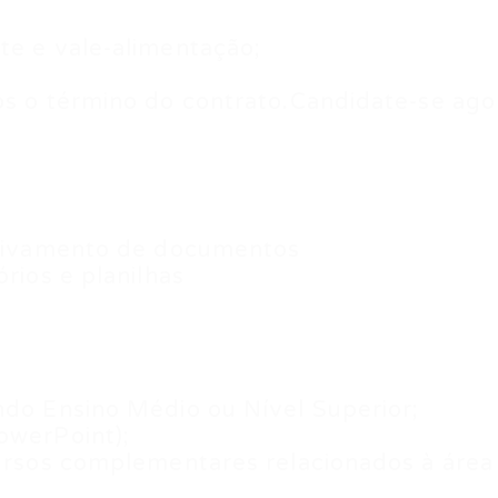
te e vale-alimentação;
ós o término do contrato.Candidate-se ago
rquivamento de documentos
órios e planilhas
ndo Ensino Médio ou Nível Superior;
owerPoint);
cursos complementares relacionados à área