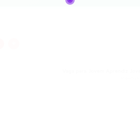
nger
re
Vaga para Jovem Aprendiz Jove
Próximo P