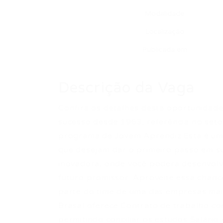
Modalidade
Localização
Publicada em
Descrição da Vaga
Confira os detalhes desta oportunidade 
sucesso desde 1963, referência no seto
programa de Jovem Aprendiz.Esta é uma
que desejam dar o primeiro passo em su
inovadora, onde você poderá desenvolver
futuro promissor. Aproveite essa chance
parte do time de uma das empresas ma
Brasal oferece:Contrato de trabalho com
permitindo conciliar os estudos Salário 