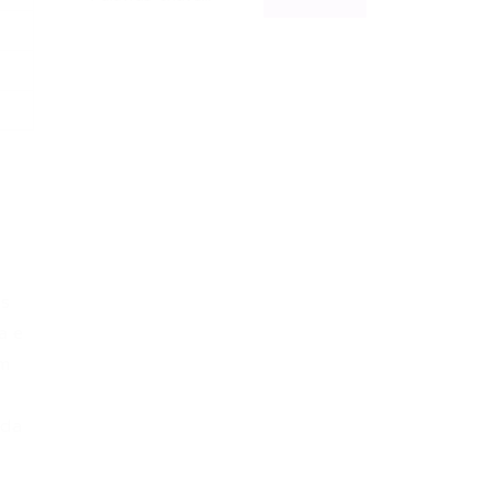
os
a e
um
 da