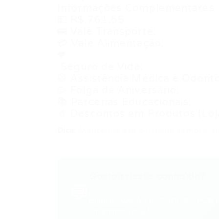
Informações Complementares
💵 R$ 761,55
🚌 Vale Transporte;
💳 Vale Alimentação;
❤
️ Seguro de Vida;
🥼 Assistência Médica e Odonto
🥳 Folga de Aniversário;
📚 Parcerias Educacionais;
🥤 Descontos em Produtos (Loj
Dica:
Mantenha seu currículo sempre at
Gostou desse conteúdo?
💬
Entre no VAGAS E CURSOS - PORTA
em primeira mão!