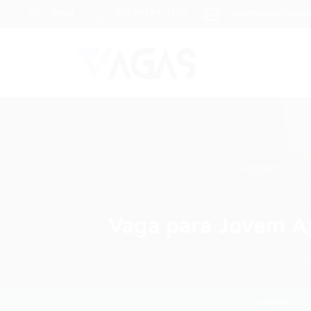
Brasil
(85) 98104-4139
vagas@portalvagas
Vaga para Jovem Ap
Home