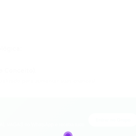
lógica;
a Conceito).
ualizado para aumentar suas chances!
Entrar no Grupo
L VAGAS no WhatsApp e receba tudo