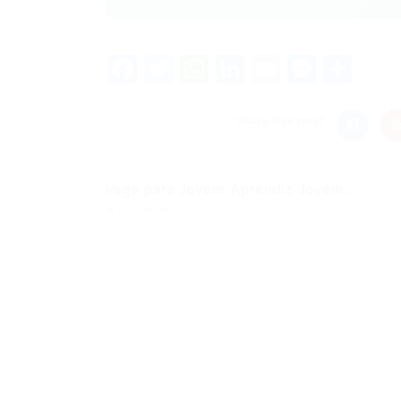
Facebook
Twitter
WhatsApp
LinkedIn
Email
Messe
Sha
Share this post
Vaga para Jovem Aprendiz Jovem...
Post anterior