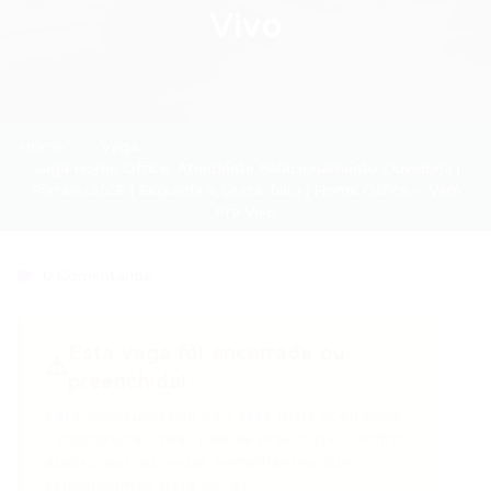
Vivo
Home
Vaga
Vaga Home Office: Atendente Relacionamento Ouvidoria |
Fortaleza/CE | Segunda à Sexta-feira | Home Office – Vem
Pra Vivo
0 Comentários
Esta vaga foi encerrada ou
⚠️
preenchida!
Esta oportunidade não está mais aceitando
candidaturas. Mas não se preocupe: confira
abaixo outras vagas semelhantes que
selecionamos para você!