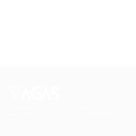
Conectando talentos a oportunidades. Explore novas
possibilidades de carreira com milhares de vagas
disponíveis.
Seu futuro começa aqui.