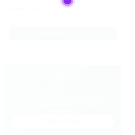
Empresa:
JDREL
📍 Cuiabá – Mato Grosso (Presencial)
Ver Detalhes da Vaga
💬
Gostou desse conteúdo?
Entre no VAGAS E CURSOS - PORTAL
VAGAS no WhatsApp e receba tudo em
primeira mão!
Entrar no Grupo