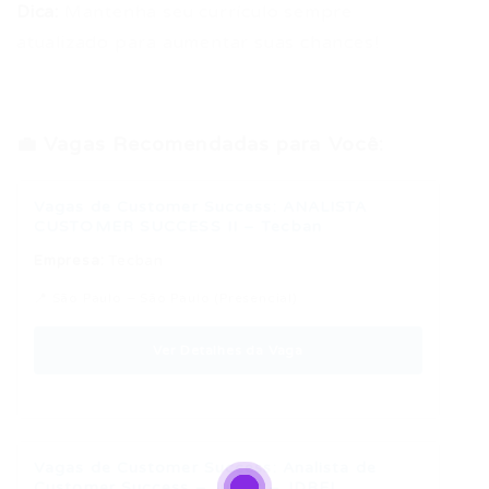
Dica:
Mantenha seu currículo sempre
atualizado para aumentar suas chances!
💼 Vagas Recomendadas para Você:
Vagas de Customer Success: ANALISTA
CUSTOMER SUCCESS II – Tecban
Empresa:
Tecban
📍 São Paulo – São Paulo (Presencial)
Ver Detalhes da Vaga
Vagas de Customer Success: Analista de
Customer Success – Junior – JDREL