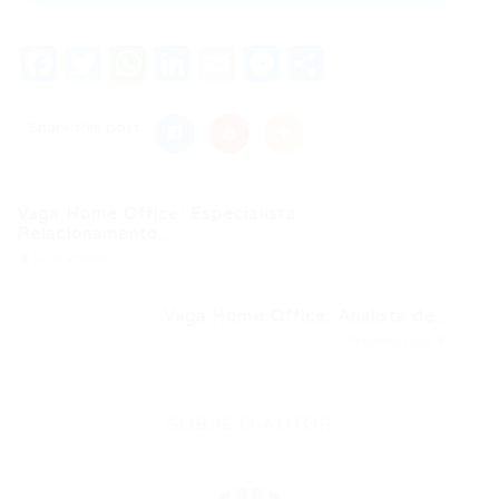
Facebook
Twitter
WhatsApp
LinkedIn
Email
Messenger
Share
Share this post
Vaga Home Office: Especialista
Relacionamento...
Post anterior
Vaga Home Office: Analista de...
Próximo Post
SOBRE O AUTOR