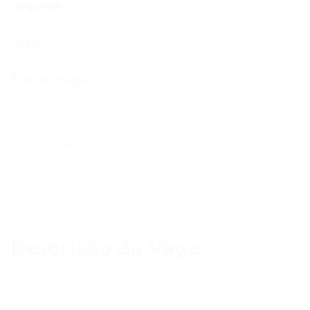
Empresa:
Grupo RBS
Local:
Remoto
Tipo de Vaga:
Efetivo (CLT) | Remoto
Tipo de Contrato
Efetivo (CLT)
Modalidade
Remoto
Localização
Remoto
Publicada em
30/06/2026
Descrição da Vaga
Confira os detalhes desta oportunidade
profissional. Sobre a área:No Grupo RBS,