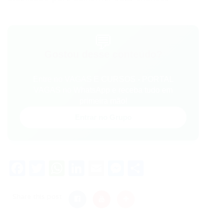
💬
Gostou desse conteúdo?
Entre no VAGAS E CURSOS - PORTAL
VAGAS no WhatsApp e receba tudo em
primeira mão!
Entrar no Grupo
Facebook
Twitter
WhatsApp
LinkedIn
Email
Messenger
Share
Share this post