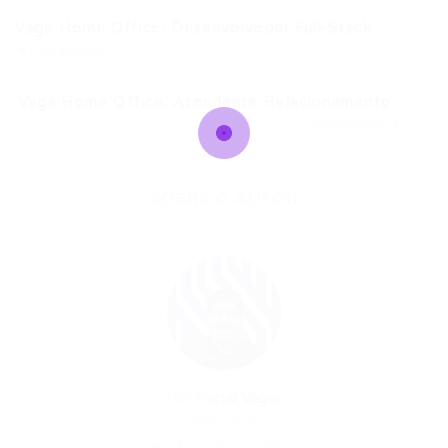
Vaga Home Office: Desenvolvedor Full-Stack...
Post anterior
Vaga Home Office: Atendente Relacionamento...
Próximo Post
SOBRE O AUTOR
Por
Portal Vagas
08/07/2026
34
0
0