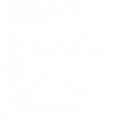
prazo de inscrições para os
candidatos internos é até
10/07/2026.No Grupo RBS
oferecemos (CLT):
🍽
️ Restaurante no local ou vale
refeição/alimentação (de acordo
com o modelo de trabalho: remoto,
híbrido ou presencial)🩺 Plano de
saúde
🚍 Vale transporte ou
estacionamento
💼 Previdência privada
💰 Programa de participação nos
resultados
🍼 Licença maternidade e
paternidade estendidas
🏋
🏽