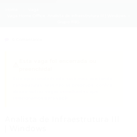
Home
Vaga
Vaga Home Office: Analista de Infraestrutura III | Windows –
Grupo RBS
0 Comentários
Esta vaga foi encerrada ou
⚠️
preenchida!
Esta oportunidade não está mais aceitando
candidaturas. Mas não se preocupe: confira
abaixo outras vagas semelhantes que
selecionamos para você!
Analista de Infraestrutura III
| Windows