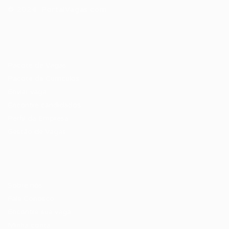
© 2024 PortalVagas.com
Recrutador / Empresas
Pacote de Vagas
Pacote de Currículos
Enviar vaga
Encontre candidados
Perfil da Empresa
Gestão de Vagas
Candidatos / Vagas
Sobre nós
Fale Conosco
Encontre sua vaga
Minha conta