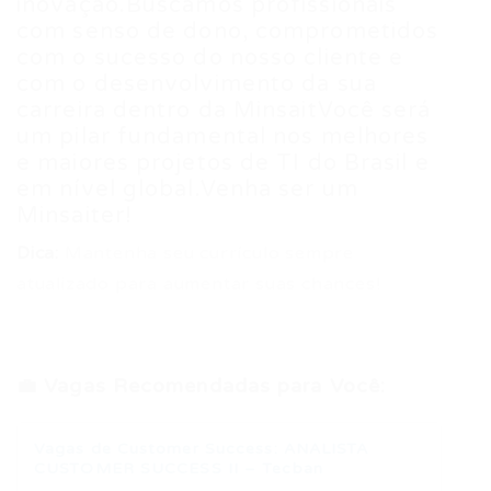
inovação.Buscamos profissionais
com senso de dono, comprometidos
com o sucesso do nosso cliente e
com o desenvolvimento da sua
carreira dentro da MinsaitVocê será
um pilar fundamental nos melhores
e maiores projetos de TI do Brasil e
em nível global.Venha ser um
Minsaiter!
Dica:
Mantenha seu currículo sempre
atualizado para aumentar suas chances!
💼 Vagas Recomendadas para Você:
Vagas de Customer Success: ANALISTA
CUSTOMER SUCCESS II – Tecban