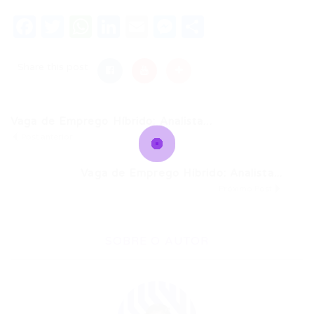
Facebook
Twitter
WhatsApp
LinkedIn
Email
Messenger
Share
Share this post
Vaga de Emprego Híbrido: Analista...
Post anterior
Vaga de Emprego Híbrido: Analista...
Próximo Post
SOBRE O AUTOR