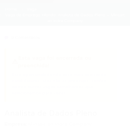
Home
Vaga
Vaga de Emprego Híbrido: Analista de Dados Pleno – Minsait
an Indra Company
0 Comentários
Esta vaga foi encerrada ou
⚠️
preenchida!
Esta oportunidade não está mais aceitando
candidaturas. Mas não se preocupe: confira
abaixo outras vagas semelhantes que
selecionamos para você!
Analista de Dados Pleno
Empresa:
Minsait an Indra Company