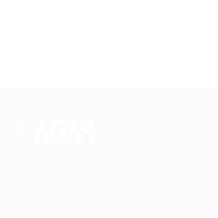
Conectando talentos a oportunidades. Explore novas
possibilidades de carreira com milhares de vagas
disponíveis.
Seu futuro começa aqui.
Cursos Profissionalizantes
|
Fale com a Recrutadora