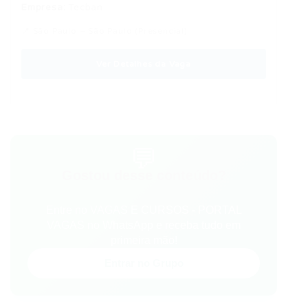
Empresa:
Tecban
📍 São Paulo – São Paulo (Presencial)
Ver Detalhes da Vaga
💬
Gostou desse conteúdo?
Entre no VAGAS E CURSOS - PORTAL
VAGAS no WhatsApp e receba tudo em
primeira mão!
Entrar no Grupo