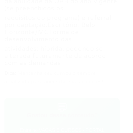
da anuidade da OAB do ano vigente
(se preenchidos os
requisitos do programa) e referral
por captação.Escritório: Belo
Horizonte/MGForma de
desenvolvimento das
atividades: híbrida, podendo ser
alterada futuramente de acordo
com as demandas
Dica:
Mantenha seu currículo sempre
atualizado para aumentar suas chances!
💬
Gostou desse conteúdo?
Entre no VAGAS E CURSOS - PORTAL