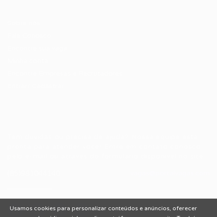
Candidatos / Vagas
Sobre nós
Fale Conosco
Encontre sua vaga
Minha conta
Encontre Empresas e Recrutadores
Entrar/ Cadastrar
Fale conosco
Tem dúvidas ou precisa de ajuda? Nossa equipe está
pronta para atender você! Entre em contato conosco
pelo e-mail ou através do formulário disponível no site.
(85)981044140
vagas@portalvagas.com
Usamos cookies para personalizar conteúdos e anúncios, oferecer