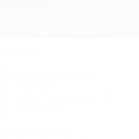
Home
Vaga
Vaga de Emprego Híbrido: Advogado Pleno – Ambiental e
Urbanístico – Faça parte do nosso time
0 Comentários
Esta vaga foi encerrada ou
⚠️
preenchida!
Esta oportunidade não está mais aceitando
candidaturas. Mas não se preocupe: confira
abaixo outras vagas semelhantes que
selecionamos para você!
Advogado Pleno –