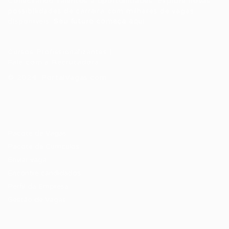
Conectando talentos a oportunidades. Explore novas
possibilidades de carreira com milhares de vagas
disponíveis.
Seu futuro começa aqui.
Cursos Profissionalizantes
|
Fale com a Recrutadora
© 2024 PortalVagas.com
Recrutador / Empresas
Pacote de Vagas
Pacote de Currículos
Enviar vaga
Encontre candidados
Perfil da Empresa
Gestão de Vagas