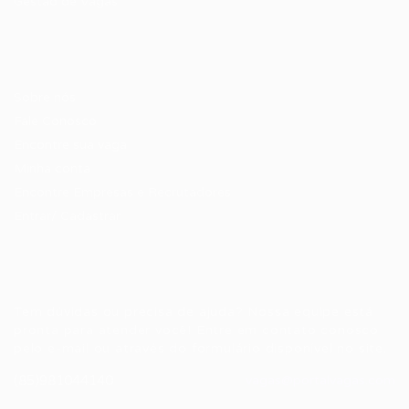
Gestão de Vagas
Candidatos / Vagas
Sobre nós
Fale Conosco
Encontre sua vaga
Minha conta
Encontre Empresas e Recrutadores
Entrar/ Cadastrar
Fale conosco
Tem dúvidas ou precisa de ajuda? Nossa equipe está
pronta para atender você! Entre em contato conosco
pelo e-mail ou através do formulário disponível no site.
(85)981044140
vagas@portalvagas.com