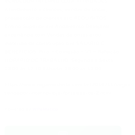
VENDEDOR INTERNO LOJA ATIVIDADES:
Atendimento a clientes, vendas de tintas,
prospecção de clientes etc; REQUISITOS:
Ensino Superior em Andamento Desejável
experiência com Vendas de tintas e/ou
materiais de construção civil SALÁRIO E
BENEFÍCIOS: Fixo + Comissão + VT + Refeição
HORÁRIO DE TRABALHO: Segunda à Sexta:
08:00 às 17:30 Sábado: 08:00 as 13:00 –
https://www.vaganordeste.com.br/2016/11/vagas-
vendedor-interno-loja-fortaleza-ce-2.html
Powered by
WPeMatico