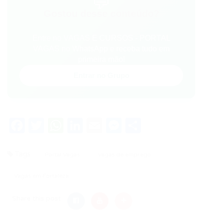
💬
Gostou desse conteúdo?
Entre no VAGAS E CURSOS - PORTAL
VAGAS no WhatsApp e receba tudo em
primeira mão!
Entrar no Grupo
Facebook
Twitter
WhatsApp
LinkedIn
Email
Messenger
Share
Tags
Portal Vagas
vagas de emprego
Vagas em Fortaleza
Share this post