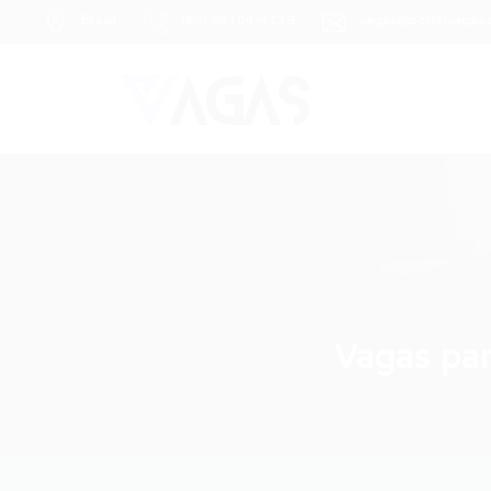
Brasil
(85) 98104-4139
vagas@portalvagas
Vagas par