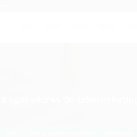
.com
Início
Serviços
Artigos
Contato
Entra
a operadores de telemarketin
Home
Vagas de Emprego em Fortaleza
Current Page