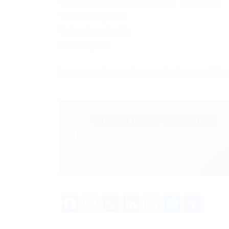
Comissão (ganhos acima de 1.500,00)
Vale transporte
Vale alimentação
Premiações
Interessados enviar currículo para W
Gostou desse conteúdo?
💬
Entre no VAGAS E CURSOS - PORTA
em primeira mão!
Facebook
Twitter
WhatsApp
LinkedIn
Email
Messe
Sha