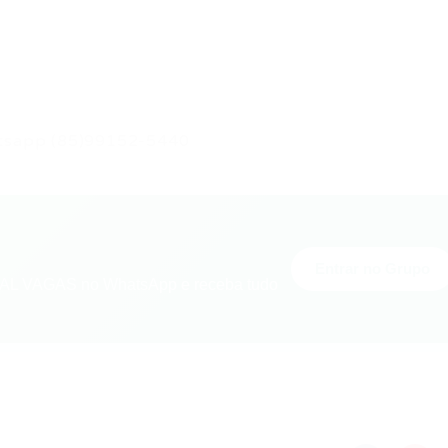
hatsapp (85)99152-5440
Entrar no Grupo
L VAGAS no WhatsApp e receba tudo
nger
re