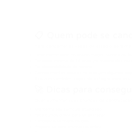
📋 Quem pode se cand
Para concorrer às vagas de estágio geralme
Estar matriculado no ensino médio, técnico ou f
Ter idade mínima de 16 anos (na maioria dos cas
Ter disponibilidade de horário
Conhecimentos básicos na área (em algumas vag
Existem também vagas de estágio para inici
🚀 Dicas para consegu
Quer aumentar suas chances de contrataçã
Mantenha seu currículo atualizado
Faça cursos online para se destacar
Candidate-se todos os dias
Prepare-se para entrevistas online