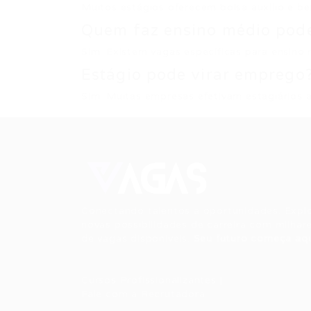
Muitos estágios oferecem bolsa auxílio e ben
Quem faz ensino médio pode
Sim. Existem vagas específicas para ensino 
Estágio pode virar emprego
Sim. Muitas empresas efetivam estagiários 
Conectando talentos a oportunidades. Expl
novas possibilidades de carreira com milhar
de vagas disponíveis.
Seu futuro começa aqu
Cursos Profissionalizantes
|
Fale com a Recrutadora