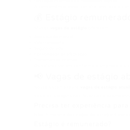
Destaque informática e habilidades digitais
A concorrência pode ser alta, por isso a con
💰 Estágio remunerado
Muitas
vagas de estágio
oferecem:
Bolsa auxílio mensal
Vale transporte
Seguro de vida
Possibilidade de efetivação
Treinamentos internos
Os valores variam conforme a empresa e a c
📢 Vagas de estágio a
Nosso sistema reúne
vagas de estágio atual
Salve esta página nos favoritos e acompanh
Precisa ter experiência para
Não. A maioria das vagas de estágio é para i
Estágio é remunerado?