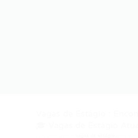
Vagas de Estágio : Enco
🎓 Vagas de Estágio Atua
Está procurando
vagas de estágio
para inici