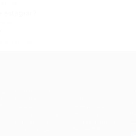
efícios.
 estagiar?
médio.
?
após o período.
Recrutador /
Candidatos /
F
Empresas
Vagas
Te
eq
Pacote de Vagas
Sobre nós
ore
em
es
Pacote de Currículos
Fale Conosco
do
i.
Enviar vaga
Encontre sua vaga
(8
Encontre candidados
Minha conta
Perfil da Empresa
Encontre Empresas e
Recrutadores
Gestão de Vagas