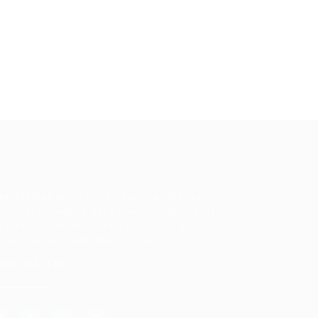
ale conosco
m dúvidas ou precisa de ajuda? Nossa
uipe está pronta para atender você! Entre
 contato conosco pelo e-mail ou através
 formulário disponível no site.
5)981044140
vagas@portalvagas.com