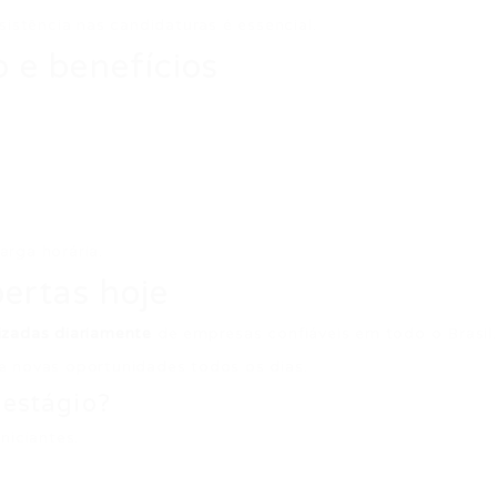
sistência nas candidaturas é essencial.
 e benefícios
arga horária.
bertas hoje
izadas diariamente
de empresas confiáveis em todo o Brasil.
e novas oportunidades todos os dias.
 estágio?
niciantes.