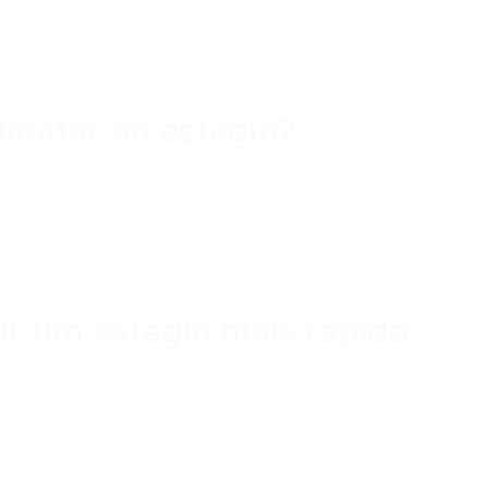
Nenhuma vaga disponível no momento.
idatar ao estágio?
nte é necessário:
aculdade
os)
as)
antes sem experiência.
ir um estágio mais rápido
o?