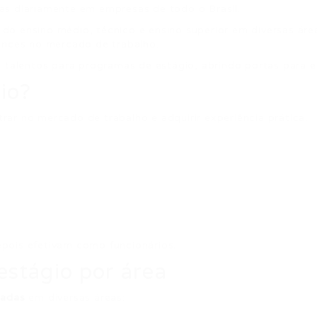
as diariamente em empresas de todo o Brasil.
do ensino médio, técnico e ensino superior em diversas áre
hances no mercado de trabalho.
lentos para programas de estágio, abrindo portas para efe
io?
ar no mercado de trabalho e adquirir experiência prática.
pois efetivam como funcionários.
estágio por área
zadas
em diversas áreas: