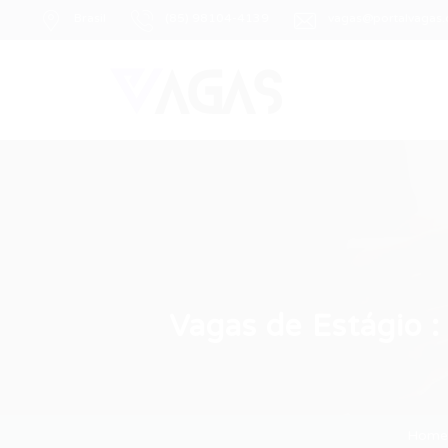
Brasil
(85) 98104-4139
vagas@portalvagas
Vagas de Estágio 
Home