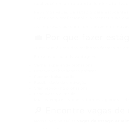
Aqui você encontra oportunidades atualizad
Reunimos vagas de estágio para estudantes 
experiência profissional e aumentar suas c
As empresas buscam constantemente novos ta
💼 Por que fazer estág
O estágio é uma das melhores formas de entr
Entre as principais vantagens:
Ganhar experiência profissional
Desenvolver habilidades práticas
Receber bolsa auxílio
Possibilidade de efetivação
Criar networking profissional
Enriquecer o currículo
Muitas empresas contratam estagiários e de
🔎 Encontre vagas de 
Nossa página reúne
vagas de estágio atuali