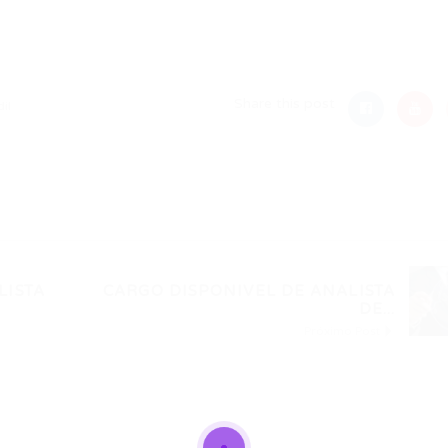
nger
re
Share this post
il
LISTA
CARGO DISPONIVEL DE ANALISTA
DE...
Próximo Post