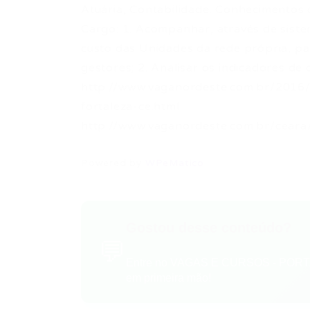
Atuária, Contabilidade. Conhecimentos 
Cargo: 1. Acompanhar, através de sist
custo das Unidades da rede própria, par
gestores; 2. Analisar os indicadores de
http://www.vaganordeste.com.br/2016/
fortaleza-ce.html
http://www.vaganordeste.com.br/ceara/
Powered by
WPeMatico
Gostou desse conteúdo?
💬
Entre no VAGAS E CURSOS - PORTA
em primeira mão!