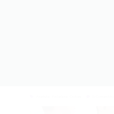
Analista
,
Fortaleza
,
Outras
0 Comentári