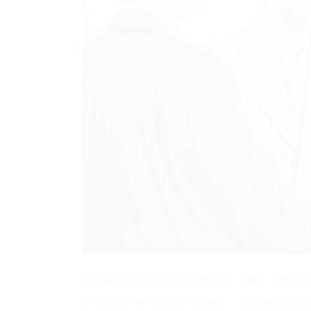
VAGAS DE EMPREGOS DE ANALISTA D
Analista de Custos Junior Formação exi