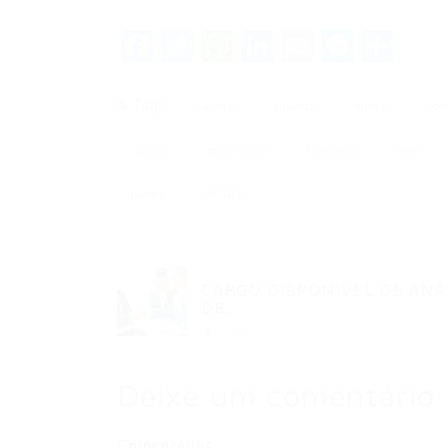
Facebook
Twitter
WhatsApp
LinkedIn
Email
Messe
Sha
Tags
aacute
analista
atilde
cced
custos
empregos
Fortaleza
http
junior
VAGAS
CARGO DISPONIVEL DE ANA
DE...
Post anterior
Deixe um comentário
Comentários