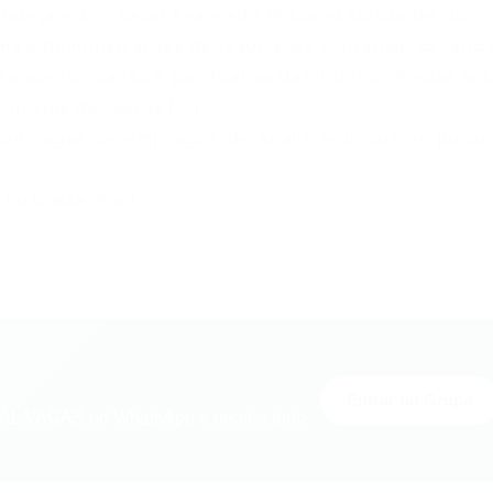
desejáveis: – Excel Avançado Responsabilidades do
ema e demonstrações de resultados contábeis, orçado 
a apresentação e justificativa das intercorrências aos
 controle de custos […]
04/vagas-de-empregos-de-analista-de-custos-junior
fortaleza/feed
Entrar no Grupo
L VAGAS no WhatsApp e receba tudo