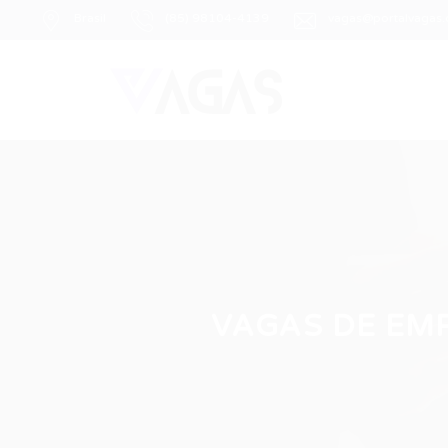
Brasil
(85) 98104-4139
vagas@portalvagas
VAGAS DE EMP