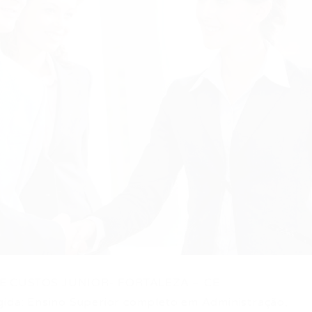
E CUSTOS JUNIOR- FORTALEZA – CE
gida: Ensino Superior completo em Administração,