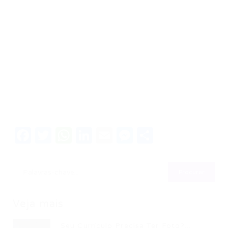
Facebook
Twitter
WhatsApp
LinkedIn
Email
Messenger
Share
Veja mais
Seu Currículo Precisa Ter Foto?...