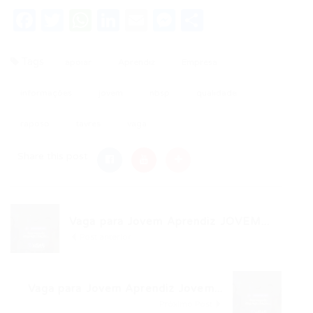
Facebook
Twitter
WhatsApp
LinkedIn
Email
Messenger
Share
Tags
apoiar
Aprendiz
Empresa
informações
jovem
nbsp
qualidade
raposo
tavres
vaga
Share this post
Vaga para Jovem Aprendiz JOVEM...
Post anterior
Vaga para Jovem Aprendiz Jovem...
Próximo Post