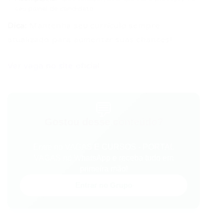
seu painel de candidato.
Dica:
Mantenha seu currículo sempre
atualizado para aumentar suas chances!
Ver vaga no site oficial
💬
Gostou desse conteúdo?
Entre no VAGAS E CURSOS - PORTAL
VAGAS no WhatsApp e receba tudo em
primeira mão!
Entrar no Grupo