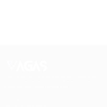
Conectando talentos a oportunidades. Explore novas
possibilidades de carreira com milhares de vagas
disponíveis.
Seu futuro começa aqui.
Cursos Profissionalizantes
|
Fale com a Recrutadora