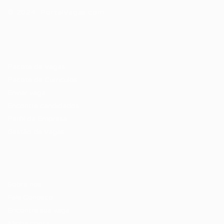
© 2024 PortalVagas.com
Recrutador / Empresas
Pacote de Vagas
Pacote de Currículos
Enviar vaga
Encontre candidados
Perfil da Empresa
Gestão de Vagas
Candidatos / Vagas
Sobre nós
Fale Conosco
Encontre sua vaga
Minha conta