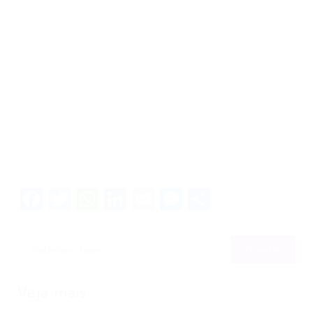
Facebook
Twitter
WhatsApp
LinkedIn
Email
Messenger
Share
Veja mais