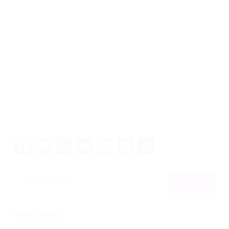
Facebook
Twitter
WhatsApp
LinkedIn
Email
Messenger
Share
Veja mais