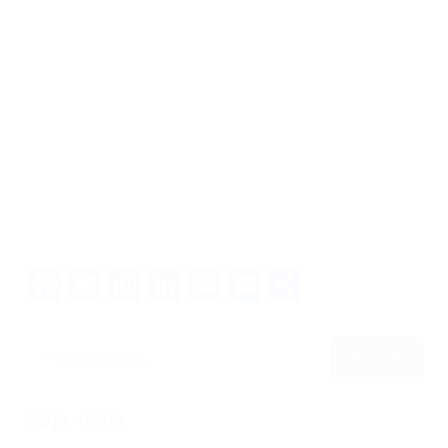
Facebook
Twitter
WhatsApp
LinkedIn
Email
Messenger
Share
Veja mais