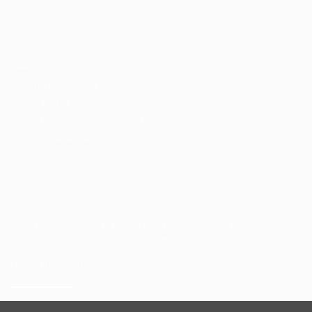
Candidatos / Vagas
Sobre nós
Fale Conosco
Encontre sua vaga
Minha conta
Encontre Empresas e Recrutadores
Entrar/ Cadastrar
Fale conosco
Tem dúvidas ou precisa de ajuda? Nossa equipe está
pronta para atender você! Entre em contato conosco
pelo e-mail ou através do formulário disponível no site.
(85)981044140
vagas@portalvagas.com