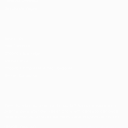
Perfil da Empresa
Gestão de Vagas
Candidatos / Vagas
Sobre nós
Fale Conosco
Encontre sua vaga
Minha conta
Encontre Empresas e Recrutadores
Entrar/ Cadastrar
Fale conosco
Tem dúvidas ou precisa de ajuda? Nossa equipe está
pronta para atender você! Entre em contato conosco
pelo e-mail ou através do formulário disponível no site.
(85)981044140
vagas@portalvagas.com