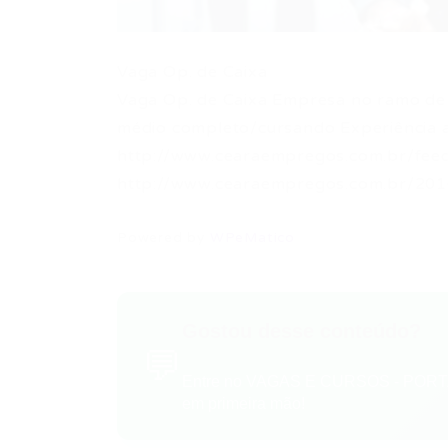
Vaga Op. de Caixa
Vaga Op. de Caixa Empresa no ramo de p
médio completo/cursando Experiência a
http://www.cearaempregos.com.br/fee
http://www.cearaempregos.com.br/20
Powered by
WPeMatico
Gostou desse conteúdo?
💬
Entre no VAGAS E CURSOS - PORTA
em primeira mão!