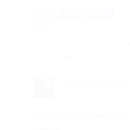
Facebook
Twitter
WhatsApp
LinkedIn
Email
Messe
Sha
Tags
atilde
CAIXA
ccedil
cearaempregos
contrata
Empresa
h
panifica
Ramo
vaga
Prefeitura de Viamão (RS) tem.
Post anterior
Deixe um comentário