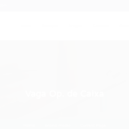
.com
Início
Serviços
Artigos
Contato
Entra
Vaga Op. de Caixa
Home
ensino medio
Current Page