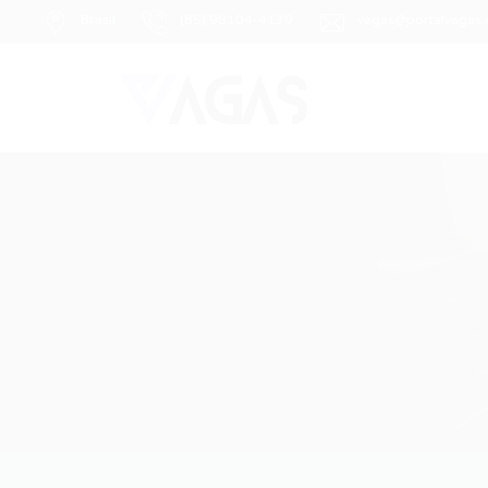
Brasil
(85) 98104-4139
vagas@portalvagas