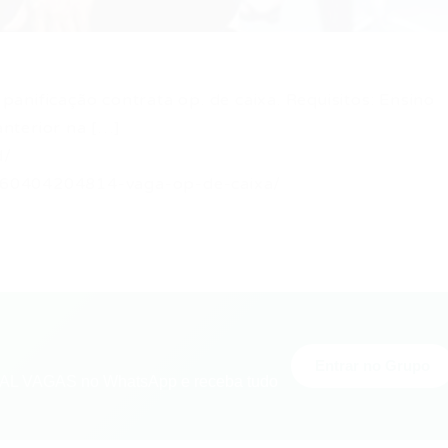
anificação contrata op. de caixa. Requisitos: Ensino
nterior na […]
d/
160404204814-vaga-op-de-caixa/
Entrar no Grupo
L VAGAS no WhatsApp e receba tudo