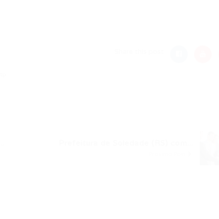
nger
re
Share this post
ttp
..
Prefeitura de Soledade (RS) com...
Próximo Post