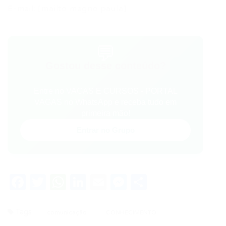
E-mail: [mailto magno.paula]
💬
Gostou desse conteúdo?
Entre no VAGAS E CURSOS - PORTAL
VAGAS no WhatsApp e receba tudo em
primeira mão!
Entrar no Grupo
Facebook
Twitter
WhatsApp
LinkedIn
Email
Messenger
Share
Tags
comunicação
CONHECIMENTO