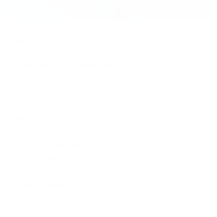
Vaga de desenvolvedor Java Pl/Sr.
Conhecimento consistente em:
– JSF;
– Servlet;
– PL Sql;
– MyBatis;
O que valorizamos:
– Comunicação;
– Trabalho em equipe;
– Flexibilidade;
– Tolerância ao trabalho sob pressão.