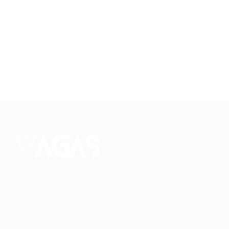
Conectando talentos a oportunidades. Explore novas
possibilidades de carreira com milhares de vagas
disponíveis.
Seu futuro começa aqui.
Cursos Profissionalizantes
|