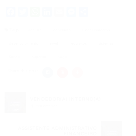
Facebook
Twitter
WhatsApp
LinkedIn
Email
Messenger
Share
Tags
analista
concluído
Conhecimentos
desenvolvimento
nivel
requisitos
sistemas
Sobral
superior
vaga
Share this post
VENDEDOR(A) INTERNO(A)
Post anterior
ASSISTENTE ADMINISTRATIVO
FINANCEIRO