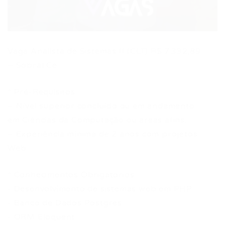
Vaga Analista de Sistemas II (CLT) R$ 7.332,89
– Sobral Ce
* Pré-Requisitos:
– Nível superior concluído ou em andamento
em Ciências da Computação ou áreas afins.
– Experiência mínima de 2 anos com projetos
Web.
* Conhecimentos Obrigatórios:
- Desenvolvimento de sistemas web em PHP
- Banco de Dados Postgres
- ORM Eloquent