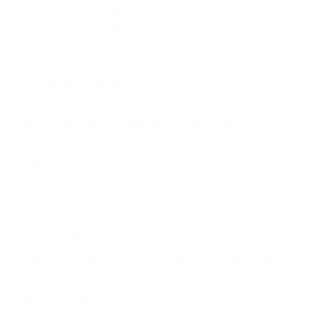
- AngularJS ou algum framework JS
- Controle de versão GIT
- Conhecimento em padrões de projeto
* Conhecimentos Desejáveis:
- Ruby on Rails
- Desenvolvimento Mobile em React Native
- Desenvolvimento de micro serviços em
NodeJs
* Sobre a Vaga:
- CLT
- Salário: R$ 7.332,89
- Segunda a Sexta de 08:00 às 17:00 intervalo
almoço 12:00 às 13:00
- Vale Refeição (R$ 21,00/Dia) e Cesta Básica