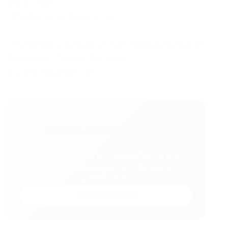
(R$ 80,00)
- Modalidade: Presencial
* Interessados enviar e-mail "Vaga Analista de
Sistema II - Sobral Ce" para
alcidesce@gmail.com
💬
Gostou desse conteúdo?
Entre no VAGAS E CURSOS - PORTAL
VAGAS no WhatsApp e receba tudo em
primeira mão!
Entrar no Grupo