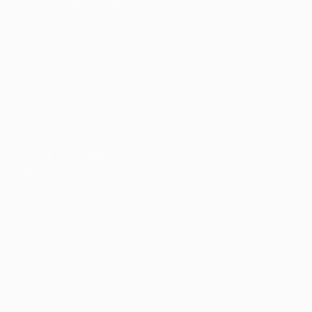
Fale com a Recrutadora
© 2024 PortalVagas.com
Recrutador / Empresas
Pacote de Vagas
Pacote de Currículos
Enviar vaga
Encontre candidados
Perfil da Empresa
Gestão de Vagas
Candidatos / Vagas
Sobre nós
Fale Conosco
Encontre sua vaga