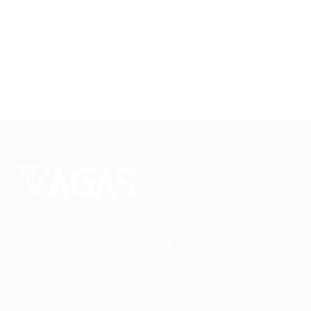
Conectando talentos a oportunidades. Explore novas
possibilidades de carreira com milhares de vagas
disponíveis.
Seu futuro começa aqui.
Cursos Profissionalizantes
|
Fale com a Recrutadora