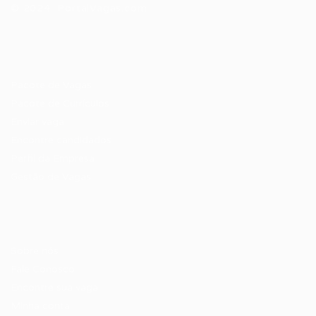
© 2024 PortalVagas.com
Recrutador / Empresas
Pacote de Vagas
Pacote de Currículos
Enviar vaga
Encontre candidados
Perfil da Empresa
Gestão de Vagas
Candidatos / Vagas
Sobre nós
Fale Conosco
Encontre sua vaga
Minha conta