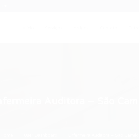
.com
Início
Serviços
Artigos
Contato
Entra
nfermeira Auditora – São Cami
Home
User Dashboard
Enfermeira Auditora – São Camilo