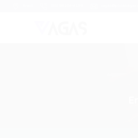
Brasil
(85) 98104-4139
vagas@portalvagas
E