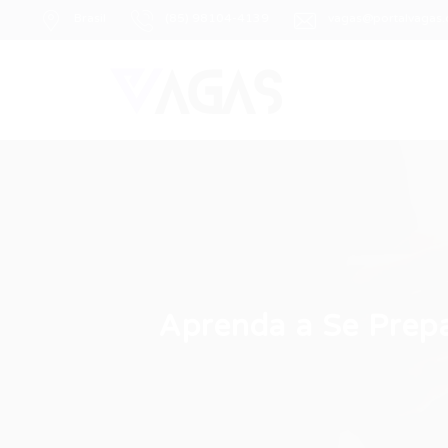
Brasil
(85) 98104-4139
vagas@portalvagas
Aprenda a Se Prep