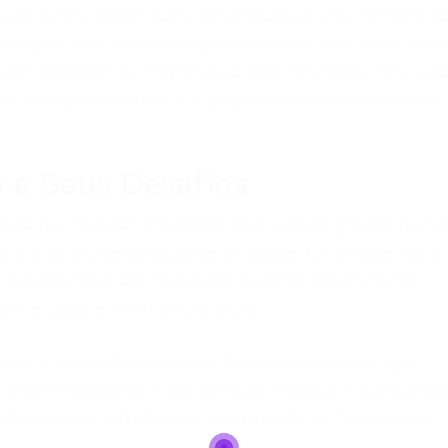
nica para quem busca estabilidade e uma carreira só
vocação, uma das mais aguardadas do país, atrai milh
sejam ingressar na corporação mais renomada do estad
ro começou a correr, e a preparação intensificada se
 e Seus Desafios
ecida por realizar processos seletivos de grande porte
Para o cargo de soldado de 2ª classe, foram abertas 2
 que atendam aos requisitos básicos: ensino médio
or, e idade entre 18 e 30 anos.
ige preparação sólida em disciplinas como Língua
rafia e Noções de Administração Pública. A complexi
tudos bem estruturada, que priorize os tópicos com