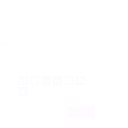
zado
 sua
Facebook
Twitter
WhatsApp
LinkedIn
Email
Messenge
Share
a de
 uma