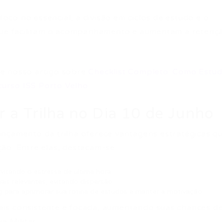
 foco no essencial, a divisão em ciclos de estudo e o
 que facilitam o acompanhamento e aumentam a retenç
e nosso artigo sobre
Checklist Completo: Como Estu
urso ISS Porto Velho
.
 a Trilha no Dia 10 de Junho
nçamento da trilha oferece vantagens estratégicas q
ão. Entre elas, destacam-se:
vitando o estresse de última hora.
is relevantes, evitando dispersão.
 para aprimorar sua rotina de estudos e manter a motivação.
is consistente e focada, aumentando suas chances d
a Militar.