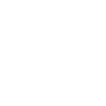
Como
ca,
ver