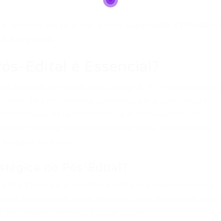
ira também nosso artigo sobre
Superando a Pressa: 
Sua Aprovação
.
ós-Edital é Essencial?
ação deve ser ainda mais cirúrgica. A Trilha Estratégi
rge como uma ferramenta poderosa para quem busca
ente e focada. Essa metodologia funciona como um
e tempo com planejamentos dispersos e focando nos
 sucesso na prova.
atégica no Pós-Edital?
 cada etapa do processo, a trilha oferece um roteiro
sabe exatamente o que estudar, quais exercícios resol
o um estudo contínuo e organizado.