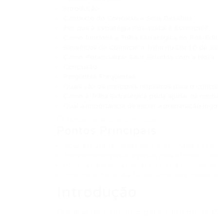
Introdução
Contexto do Concurso e Seus Desafios
Por que a Estratégia Pós-Edital é Essencial?
Como funciona a Trilha Estratégica no Pós-Edit
Benefícios de Começar a Trilha no Dia 10 de J
Como Potencializar Seus Estudos com a Nova T
Conclusão
Perguntas Frequentes
Quais são os principais requisitos para o con
Como a Trilha Estratégica pode ajudar na min
Qual a importância de iniciar a preparação logo
⏱ Tempo de leitura: 5 minutos
Pontos Principais
Nova estratégia de estudos direcionada ao c
Planejamento passo a passo para otimizar o te
Foco nas disciplinas essenciais e na priorizaçã
Início da trilha no dia 10 de junho para melhor
Introdução
O edital do concurso para soldado da Po