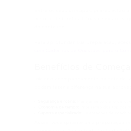
Entre os seus principais pilares estão o
método de tarefas diárias e semanais,
do conteúdo.
Para aprofundar sua preparação, acess
com Cadernos de Questões para o Conc
Benefícios de Começar
Iniciar o acompanhamento na data de la
podem fazer a diferença na sua aprovaç
Segurança e rotina:
Planejamento diário claro, e
Economia de tempo:
Priorização dos tópicos ma
Suporte especializado:
Orientações de coaching
Assim, você garante uma preparação ma
conquistar a tão sonhada farda da Políci