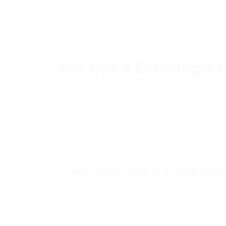
Para aprofundar sua preparação, conf
a Urgência Controlada Pode Garantir 
Por que a Estratégia P
Depois da publicação do edital, a prepar
criada pelo Estratégia Concursos, su
direcionar seus estudos de forma efici
verdadeiro guia, eliminando a perda d
tópicos que realmente importam para o
Como funciona a Trilha Estr
Projetada para orientar o estudante em
semanal detalhado. Assim, o candidato 
e quando revisar o conteúdo, garantind