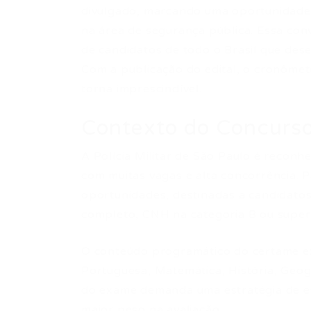
divulgado, marcando uma oportunidade ú
na área de segurança pública. Essa con
de candidatos de todo o Brasil que de
Com a publicação do edital, o cronômet
torna imprescindível.
Contexto do Concurso
A Polícia Militar de São Paulo é reconh
com muitas vagas e alta concorrência. 
oportunidades, destinadas a candidatos
completo, CNH na categoria B ou superi
O conteúdo programático do certame ex
Portuguesa, Matemática, História, Geog
do exame demanda uma estratégia de es
maior peso na avaliação.