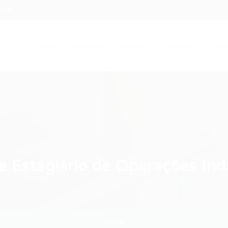
.com
Início
Serviços
Artigos
Contato
Entra
e Estagiário de Operações Indu
Home