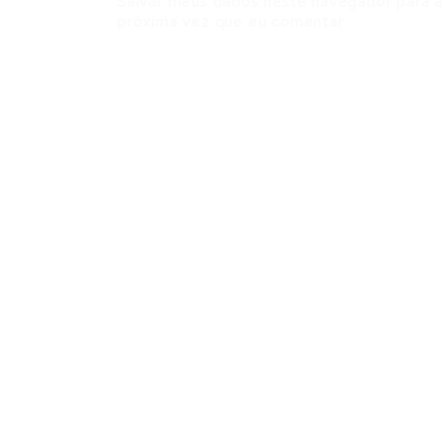
Salvar meus dados neste navegador para a
próxima vez que eu comentar.