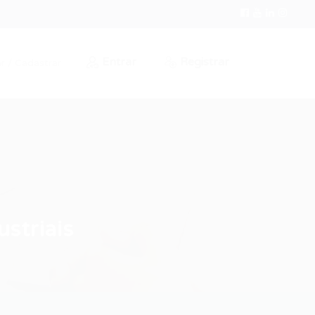
Entrar
Registrar
r / Cadastrar
striais