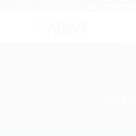
Brasil
(85) 98104-4139
vagas@portalvagas
Vaga d