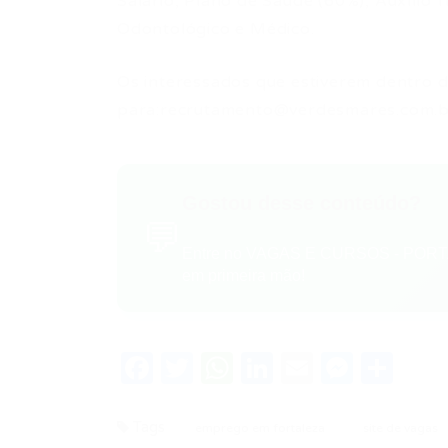
Salário, Plano de Saúde (60%), Auxílio 
Odontológico e Médico.
Os interessados que estiverem dentro d
para:
recrutamento@verdesmares.com.
Gostou desse conteúdo?
💬
Entre no VAGAS E CURSOS - PORTA
em primeira mão!
Facebook
Twitter
WhatsApp
LinkedIn
Email
Messe
Sha
Tags
emprego em fortaleza
site de vagas