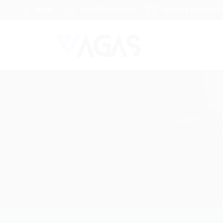
Brasil
(85) 98104-4139
vagas@portalvagas