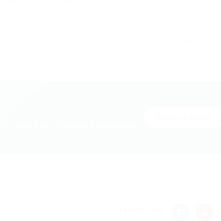
Transporte, Auxílio Creche, Seguro de Vida e Consultór
o perfil devem mandar email com o título da vaga
br
até o dia 06/06/2014.
Entrar no Grupo
L VAGAS no WhatsApp e receba tudo
nger
re
Share this post