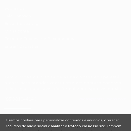
Sobre nós
Fale Conosco
Encontre sua vaga
Minha conta
Encontre Empresas e Recrutadores
Entrar/ Cadastrar
Fale conosco
Tem dúvidas ou precisa de ajuda? Nossa equipe está
pronta para atender você! Entre em contato conosco
pelo e-mail ou através do formulário disponível no site.
(85)981044140
vagas@portalvagas.com
Usamos cookies para personalizar conteúdos e anúncios, oferecer
recursos de mídia social e analisar o tráfego em nosso site. Também