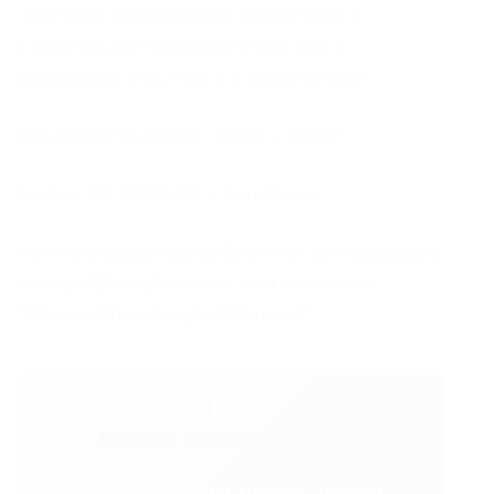
· Executar manutenções preventivas e
corretivas em instalações elétricas e
subestação alta, média e baixa tensão.
Horário de Trabalho: 13:00 – 22:00
Salário: R$ 2.295,00 + Benefícios.
Os interessados deverão enviar currículo para
selecao4@cmgb.com.br
com o assunto
“Técnico Manutenção Elétrica 3″.
💬
Gostou desse conteúdo?