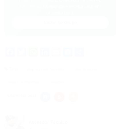
Entre no VAGAS E CURSOS - PORTAL
VAGAS no WhatsApp e receba tudo em
primeira mão!
Entrar no Grupo
Facebook
Twitter
WhatsApp
LinkedIn
Email
Messenger
Share
Tags
emprego em fortaleza
site de vagas
vagas de emprego
vagasce
Share this post
Assessor Técnico
Post anterior