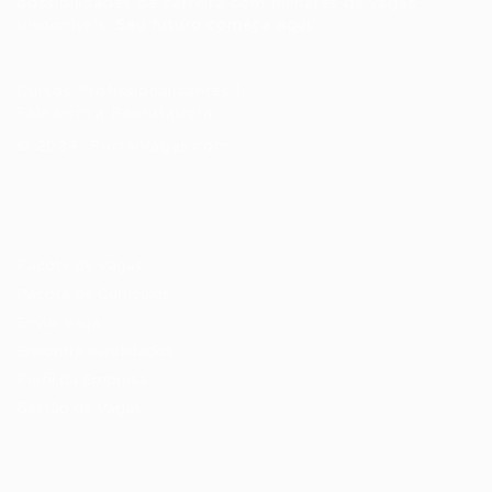
possibilidades de carreira com milhares de vagas
disponíveis.
Seu futuro começa aqui.
Cursos Profissionalizantes
|
Fale com a Recrutadora
© 2024 PortalVagas.com
Recrutador / Empresas
Pacote de Vagas
Pacote de Currículos
Enviar vaga
Encontre candidados
Perfil da Empresa
Gestão de Vagas
Candidatos / Vagas