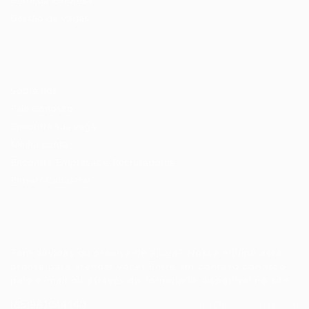
Perfil da Empresa
Gestão de Vagas
Candidatos / Vagas
Sobre nós
Fale Conosco
Encontre sua vaga
Minha conta
Encontre Empresas e Recrutadores
Entrar/ Cadastrar
Fale conosco
Tem dúvidas ou precisa de ajuda? Nossa equipe está
pronta para atender você! Entre em contato conosco
pelo e-mail ou através do formulário disponível no site.
(85)981044140
vagas@portalvagas.com