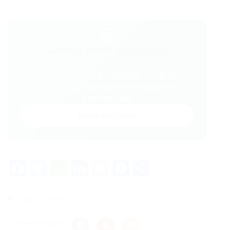
💬
Gostou desse conteúdo?
Entre no VAGAS E CURSOS - PORTAL
VAGAS no WhatsApp e receba tudo em
primeira mão!
Entrar no Grupo
Facebook
Twitter
WhatsApp
LinkedIn
Email
Messenger
Share
Tags
Tecnico
Share this post