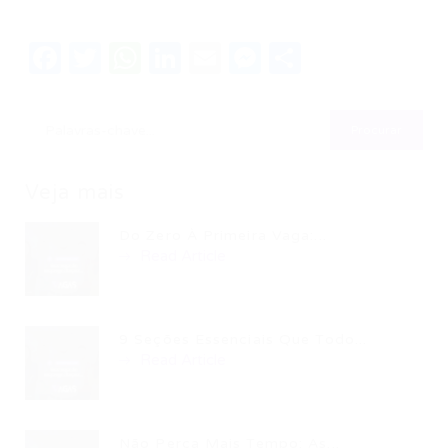
Facebook
Twitter
WhatsApp
LinkedIn
Email
Messenger
Share
Veja mais
Do Zero À Primeira Vaga:...
Read Article
9 Seções Essenciais Que Todo...
Read Article
Não Perca Mais Tempo: As...