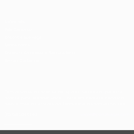
Candidatos / Vagas
Sobre nós
Fale Conosco
Encontre sua vaga
Minha conta
Encontre Empresas e Recrutadores
Entrar/ Cadastrar
Fale conosco
Tem dúvidas ou precisa de ajuda? Nossa equipe está
pronta para atender você! Entre em contato conosco
pelo e-mail ou através do formulário disponível no site.
(85)981044140
vagas@portalvagas.com