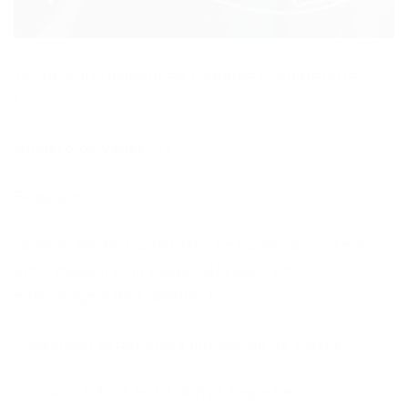
Tec de enfermagem do trabalho ( Temporário
)
Numero de vagas: 01
Requisitos:
· Ensino médio ( Completo ) e curso técnico em
enfermagem com ( especialização em
enfermagem do trabalho )
· Desejável experiência mínima de 06 meses
· Horário 07:00 ás 17:00hs ( Seg a Sex )