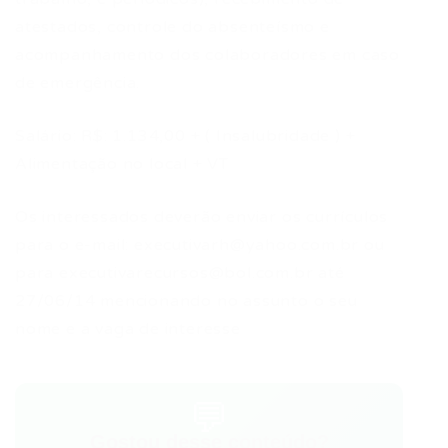
atestados, controle do absenteísmo e
acompanhamento dos colaboradores em caso
de emergência.
Salário: R$: 1.134,00 + ( Insalubridade ) +
Alimentação no local + VT
Os interessados deverão enviar os currículos
para o e-mail:
executivarh@yahoo.com.br
ou
para
executivarecursos@bol.com.br
até
27/06/14 mencionando no assunto o seu
nome e a vaga de interesse
💬
Gostou desse conteúdo?