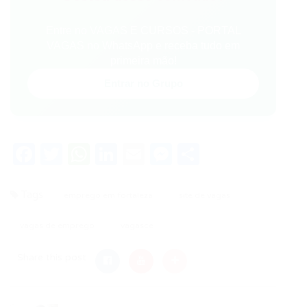
Entre no VAGAS E CURSOS - PORTAL
VAGAS no WhatsApp e receba tudo em
primeira mão!
Entrar no Grupo
Facebook
Twitter
WhatsApp
LinkedIn
Email
Messenger
Share
Tags
emprego em fortaleza
site de vagas
vagas de emprego
vagasce
Share this post