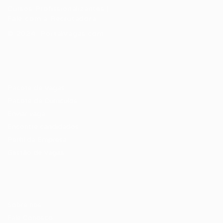
Cursos Profissionalizantes
|
Fale com a Recrutadora
© 2024 PortalVagas.com
Recrutador / Empresas
Pacote de Vagas
Pacote de Currículos
Enviar vaga
Encontre candidados
Perfil da Empresa
Gestão de Vagas
Candidatos / Vagas
Sobre nós
Fale Conosco