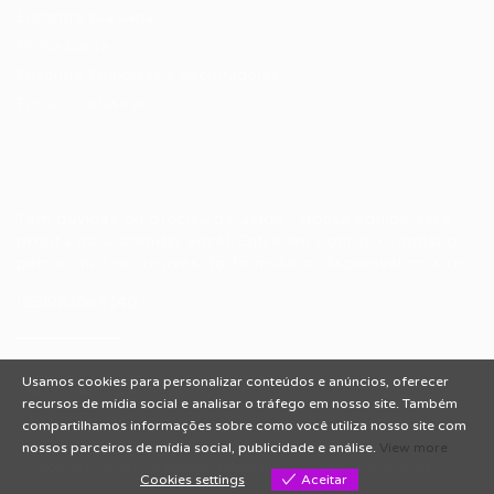
Encontre sua vaga
Minha conta
Encontre Empresas e Recrutadores
Entrar/ Cadastrar
Fale conosco
Tem dúvidas ou precisa de ajuda? Nossa equipe está
pronta para atender você! Entre em contato conosco
pelo e-mail ou através do formulário disponível no site.
(85)981044140
vagas@portalvagas.com
Usamos cookies para personalizar conteúdos e anúncios, oferecer
recursos de mídia social e analisar o tráfego em nosso site. Também
compartilhamos informações sobre como você utiliza nosso site com
nossos parceiros de mídia social, publicidade e análise.
View more
Todos os direitos reservados © 2012 Portal Vagas.
Cookies settings
Aceitar