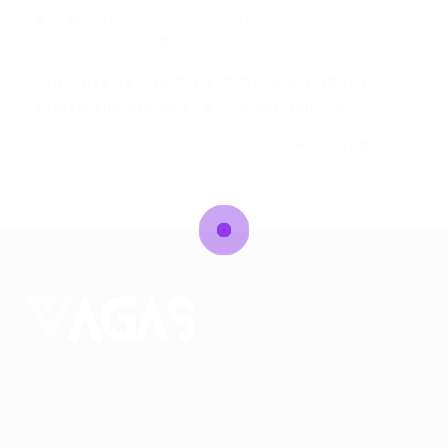
SUPORTE TÉCNICO/HELP DESK
30/06/2017
0 Comentários
SUPORTE TÉCNICO/HELP DESK ATIVIDADES:
Prestar suporte de 1º e 2º níveis, remoto…
CONTINUE LENDO
Conectando talentos a oportunidades. Explore novas
possibilidades de carreira com milhares de vagas
disponíveis.
Seu futuro começa aqui.