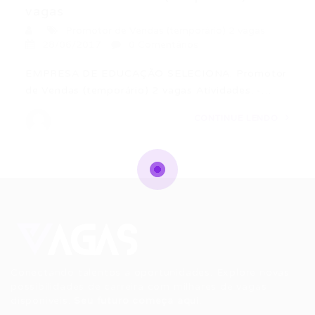
vagas
Promotor de Vendas (temporário) 2 vagas
28/06/2017
0 Comentários
EMPRESA DE EDUCAÇÃO SELECIONA: Promotor
de Vendas (temporário) 2 vagas Atividades: -…
CONTINUE LENDO
Conectando talentos a oportunidades. Explore novas
possibilidades de carreira com milhares de vagas
disponíveis.
Seu futuro começa aqui.