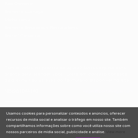
Fale Conosco
Encontre sua vaga
Minha conta
Encontre Empresas e Recrutadores
Entrar/ Cadastrar
Fale conosco
Tem dúvidas ou precisa de ajuda? Nossa equipe está
pronta para atender você! Entre em contato conosco
pelo e-mail ou através do formulário disponível no site.
(85)981044140
vagas@portalvagas.com
Usamos cookies para personalizar conteúdos e anúncios, oferecer
recursos de mídia social e analisar o tráfego em nosso site. Também
compartilhamos informações sobre como você utiliza nosso site com
nossos parceiros de mídia social, publicidade e análise.
View more
Todos os direitos reservados © 2012 Portal Vagas.