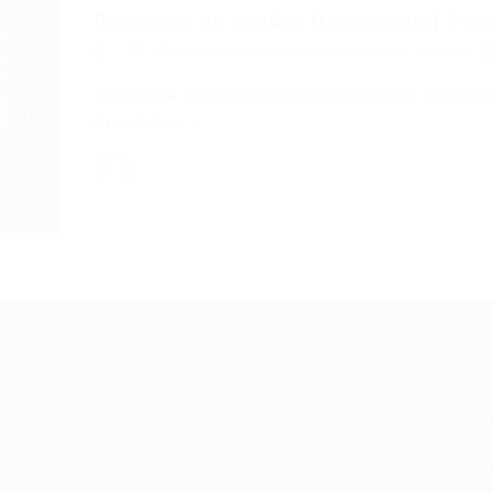
Promotor de Vendas (temporário) 2 v
Promotor de Vendas (temporário) 2 vagas
EMPRESA DE EDUCAÇÃO SELECIONA: Promotor d
Atividades: -…
Recrutador /
Candidatos /
F
Empresas
Vagas
Te
eq
Pacote de Vagas
Sobre nós
ore
em
es
Pacote de Currículos
Fale Conosco
do