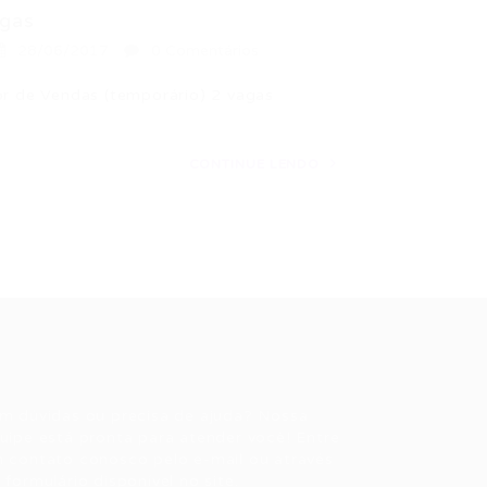
agas
28/06/2017
0 Comentários
e Vendas (temporário) 2 vagas
CONTINUE LENDO
ale conosco
m dúvidas ou precisa de ajuda? Nossa
uipe está pronta para atender você! Entre
 contato conosco pelo e-mail ou através
 formulário disponível no site.