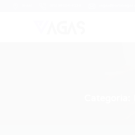
Brasil
(85) 98104-4139
vagas@portalvagas
Categoria: