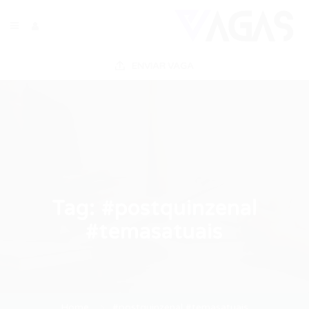
ENVIAR VAGA
Tag:
#postquinzenal
#temasatuais
Home
#postquinzenal #temasatuais