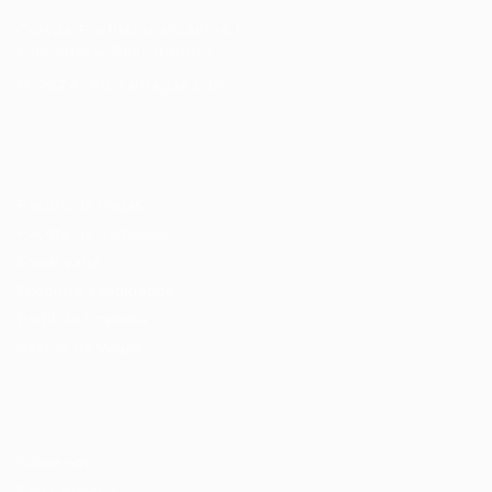
Cursos Profissionalizantes
|
Fale com a Recrutadora
© 2024 PortalVagas.com
Recrutador / Empresas
Pacote de Vagas
Pacote de Currículos
Enviar vaga
Encontre candidados
Perfil da Empresa
Gestão de Vagas
Candidatos / Vagas
Sobre nós
Fale Conosco