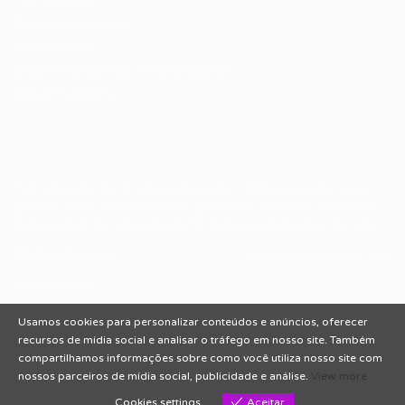
Encontre sua vaga
Minha conta
Encontre Empresas e Recrutadores
Entrar/ Cadastrar
Fale conosco
Tem dúvidas ou precisa de ajuda? Nossa equipe está
pronta para atender você! Entre em contato conosco
pelo e-mail ou através do formulário disponível no site.
(85)981044140
vagas@portalvagas.com
Usamos cookies para personalizar conteúdos e anúncios, oferecer
recursos de mídia social e analisar o tráfego em nosso site. Também
compartilhamos informações sobre como você utiliza nosso site com
nossos parceiros de mídia social, publicidade e análise.
View more
Todos os direitos reservados © 2012 Portal Vagas.
Cookies settings
Aceitar