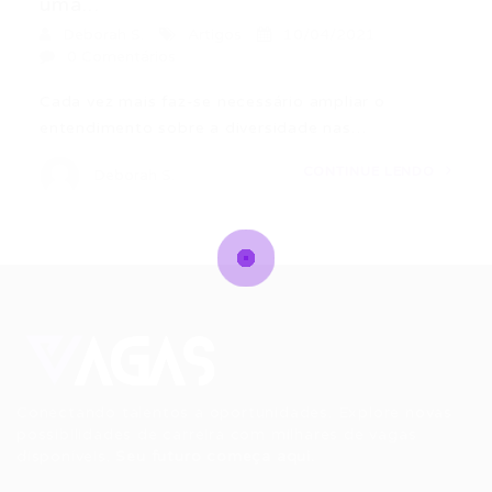
uma...
Deborah S.
Artigos
10/04/2021
0 Comentários
Cada vez mais faz-se necessário ampliar o
entendimento sobre a diversidade nas…
CONTINUE LENDO
Deborah S.
Conectando talentos a oportunidades. Explore novas
possibilidades de carreira com milhares de vagas
disponíveis.
Seu futuro começa aqui.