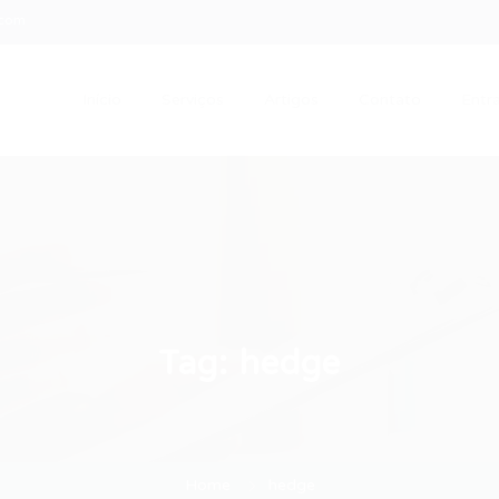
.com
Início
Serviços
Artigos
Contato
Entra
Tag:
hedge
Home
hedge