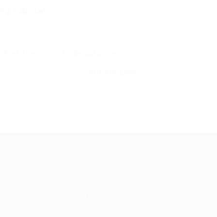
ng Capital
Gerente
,
Popular
11/08/2015
l *Participe do curso de Cargos e…
CONTINUE LENDO
ale conosco
m dúvidas ou precisa de ajuda? Nossa
uipe está pronta para atender você! Entre
 contato conosco pelo e-mail ou através
 formulário disponível no site.