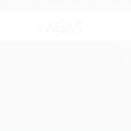
Brasil
(85) 98104-4139
vagas@portalvagas