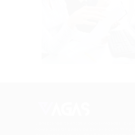
Conectando talentos a oportunidades. Expl
novas possibilidades de carreira com milhar