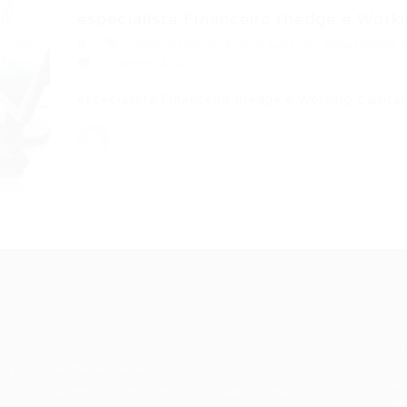
especialista Financeiro (hedge e Worki
Administrativo
,
ensino superior
,
especialista
,
0 Comentários
especialista Financeiro (hedge e Working Capita
Recrutador /
Candidatos /
F
Empresas
Vagas
Te
eq
Pacote de Vagas
Sobre nós
ore
em
es
Pacote de Currículos
Fale Conosco
do