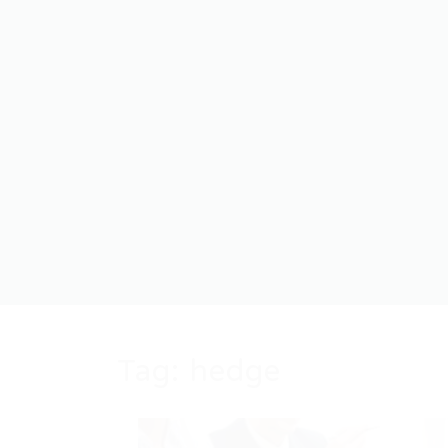
Tag:
hedge