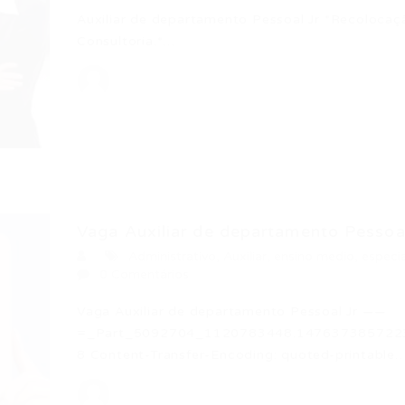
Auxiliar de departamento Pessoal Jr *Recolocaç
Consultoria.*…
Vaga Auxiliar de departamento Pessoal
Administrativo
,
Auxiliar
,
ensino medio
,
especia
0 Comentários
Vaga Auxiliar de departamento Pessoal Jr ——
=_Part_5092704_1120783448.1476373857223 Co
8 Content-Transfer-Encoding: quoted-printable