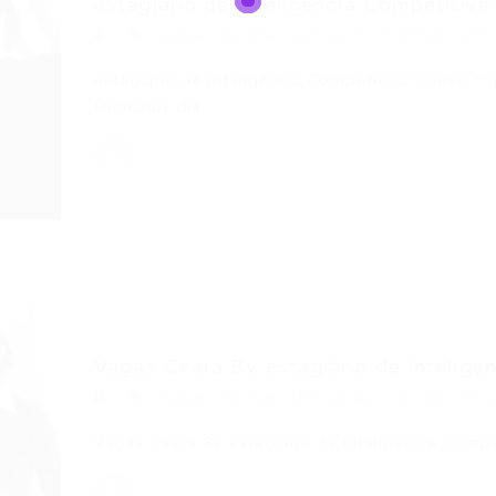
estagiário de Inteligência Competitiva
Auxiliar
,
especialista
,
Estagio
,
Informática
,
Po
estagiário de Inteligência Competitiva *Curso *
Humanos dia…
Vagas Ceará By estagiário de Inteligên
Auxiliar
,
especialista
,
Estagio
,
Informática
,
Po
Vagas Ceará By estagiário de Inteligência Com