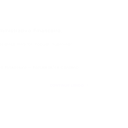
nistrativo Financeiro...
cialista
,
Gerente
,
Popular
,
Supervisor
,
o Financeiro – Fortaleza/ce Content-
CONTINUE LENDO