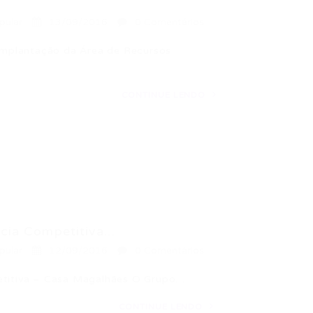
pular
13/09/2016
0 Comentários
*Implantação da Área de Recursos
CONTINUE LENDO
cia Competitiva...
pular
12/09/2016
0 Comentários
petitiva – Casa Magalhães O Grupo…
CONTINUE LENDO