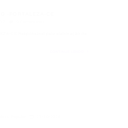
NG -FORTALEZA-CE
017
0 Comentários
A-CE Responsável pela elaboração de
CONTINUE LENDO
lista
,
Popular
13/10/2016