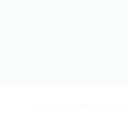
Categoria:
especialist
Auto Added by WPeMatico