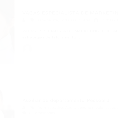
VAGAS ESPECIALISTA DE MARKETI
especialista
,
Fortaleza
,
Outras
15/01/2
VAGAS ESPECIALISTA DE MARKETING -FORTALEZ
estratégias de faturamento…
Auxiliar de departamento Pessoal Jr
Administrativo
,
Auxiliar
,
ensino medio
,
especia
0 Comentários