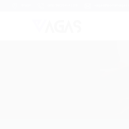
Brasil
(85) 98104-4139
vagas@portalvagas