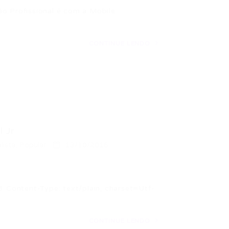
ão Profissional é com a Mobile
CONTINUE LENDO
 Jr
lista
,
Popular
13/10/2016
ntent-Type: text/plain; charset=Utf-
…
CONTINUE LENDO