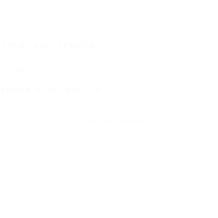
E MERCADO SÊNIOR -
016
0 Comentários
 SÊNIOR -FORTALEZA – CE
CONTINUE LENDO