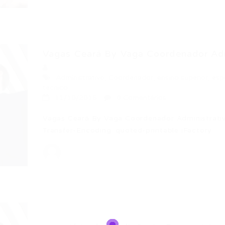
Vagas Ceará By Vaga Coordenador Admi
Administrativo
,
Coordenador
,
ensino superior
,
espe
tecnico
11/10/2016
0 Comentários
Vagas Ceará By Vaga Coordenador Administrativ
Transfer-Encoding: quoted-printable iFactory…