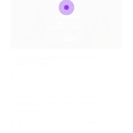
VAGA PARA PROMOTORA DE
MARKETING
Portal Vagas
Vagas de Emprego em Fortaleza
19/08/2019
0 Comentários
VAGA PARA PROMOTORA DE MARKETING A
empresa Bric Group, responsável pelo
empreendimento…
CONTINUE LENDO
Portal Vagas