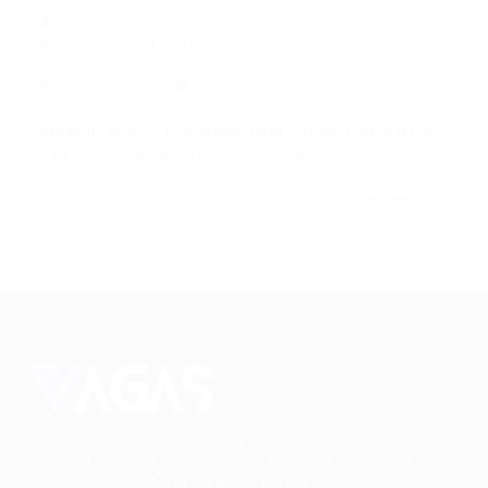
CE
,
Eventos
,
Fortaleza
,
Informática
,
Meetup
,
NUG
,
Unifor
19/11/2015
0 Comentários
Meetup NUG-CE O Node User Group Ceará (NUG-
CE) promove meetups que visam…
CONTINUE LENDO
Conectando talentos a oportunidades. Explore novas
possibilidades de carreira com milhares de vagas
disponíveis.
Seu futuro começa aqui.