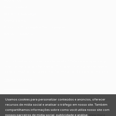
Sobre nós
Fale Conosco
Encontre sua vaga
Minha conta
Encontre Empresas e Recrutadores
Entrar/ Cadastrar
Fale conosco
Tem dúvidas ou precisa de ajuda? Nossa equipe está
pronta para atender você! Entre em contato conosco
pelo e-mail ou através do formulário disponível no site.
(85)981044140
vagas@portalvagas.com
Usamos cookies para personalizar conteúdos e anúncios, oferecer
recursos de mídia social e analisar o tráfego em nosso site. Também
compartilhamos informações sobre como você utiliza nosso site com
nossos parceiros de mídia social, publicidade e análise.
View more