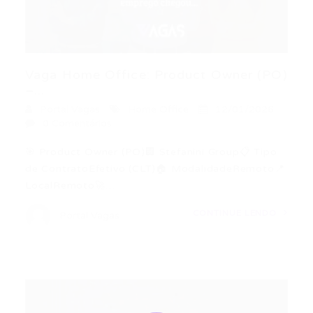
Vaga Home Office: Product Owner (PO)
–...
Portal Vagas
Home Office
12/01/2026
0 Comentários
🎯 Product Owner (PO)🏢 Stefanini Group📋 Tipo
de ContratoEfetivo (CLT)🏠 ModalidadeRemoto📍
LocalRemoto🚀…
CONTINUE LENDO
Portal Vagas