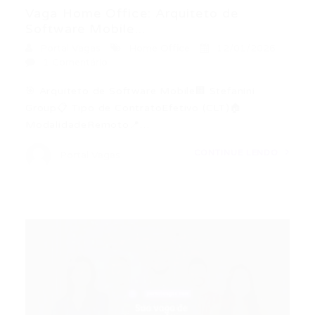
Vaga Home Office: Arquiteto de
Software Mobile...
Portal Vagas
Home Office
12/01/2026
1 Comentário
🎯 Arquiteto de Software Mobile🏢 Stefanini
Group📋 Tipo de ContratoEfetivo (CLT)🏠
ModalidadeRemoto📍…
CONTINUE LENDO
Portal Vagas