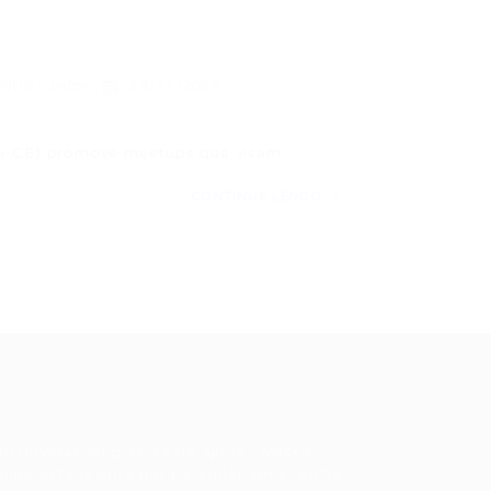
NUG
,
Unifor
19/11/2015
G-CE) promove meetups que visam…
CONTINUE LENDO
ale conosco
m dúvidas ou precisa de ajuda? Nossa
uipe está pronta para atender você! Entre