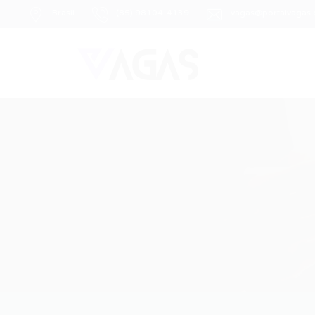
Brasil
(85) 98104-4139
vagas@portalvagas