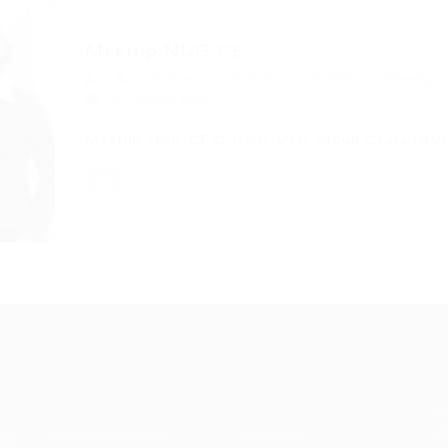
Meetup NUG-CE
CE
,
Eventos
,
Fortaleza
,
Informática
,
Meetup
,
0 Comentários
Meetup NUG-CE O Node User Group Ceará (NU
Recrutador /
Candidatos /
F
Empresas
Vagas
Te
eq
Pacote de Vagas
Sobre nós
ore