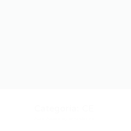
Categoria:
CE
Auto Added by WPeMatico