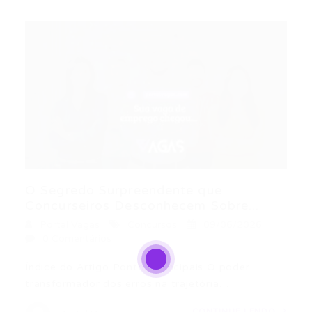
O Segredo Surpreendente que
Concurseiros Desconhecem Sobre...
Portal Vagas
Concursos
09/06/2026
0 Comentários
Índice do Artigo Pontos Principais O poder
transformador dos erros na trajetória…
CONTINUE LENDO