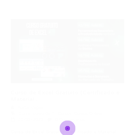
Curso de Excel Gratuito (Certificado e
Material...
Portal Vagas
Curso
,
curso de TI
,
Cursos
,
Cursos Online
21/03/2023
0 Comentários
Curso de Excel Gratuito (Certificado e Material