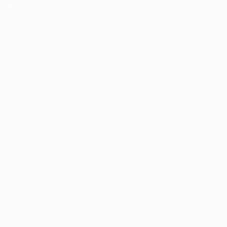
© 2024 PortalVagas.com
Recrutador / Empresas
Pacote de Vagas
Pacote de Currículos
Enviar vaga
Encontre candidados
Perfil da Empresa
Gestão de Vagas
Candidatos / Vagas
Sobre nós
Fale Conosco
Encontre sua vaga
Minha conta