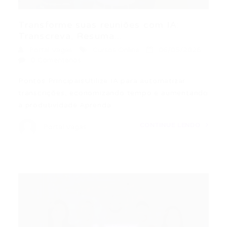
Transforme suas reuniões com IA:
Transcreva, Resuma...
Portal Vagas
Cursos Online
06/05/2026
0 Comentários
Pontos PrincipaisUtilize IA para automatizar
transcrições, economizando tempo e aumentando
a produtividade.Aprenda…
CONTINUE LENDO
Portal Vagas