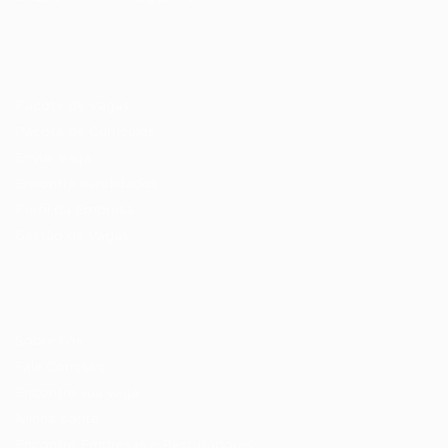
Recrutador / Empresas
Pacote de Vagas
Pacote de Currículos
Enviar vaga
Encontre candidados
Perfil da Empresa
Gestão de Vagas
Candidatos / Vagas
Sobre nós
Fale Conosco
Encontre sua vaga
Minha conta
Encontre Empresas e Recrutadores