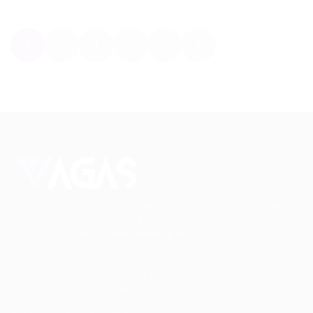
1
2
3
…
20
Conectando talentos a oportunidades. Explore novas
possibilidades de carreira com milhares de vagas
disponíveis.
Seu futuro começa aqui.
Cursos Profissionalizantes
|
Fale com a Recrutadora
© 2024 PortalVagas.com