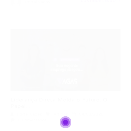
CONTINUE LENDO
Portal Vagas
Liderança Direta Molda o Futuro: O
Papel...
Portal Vagas
Artigos
04/08/2026
0 Comentários