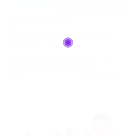
Valeu, QueroWorkar!
Carreira TI
,
depoimento
,
histórias
,
Informática
,
QueroWorkar
10/01/2017
0 Comentários
Valeu, QueroWorkar! Você pode deixar o seu
depoimento de como o QueroWorkar…
CONTINUE LENDO