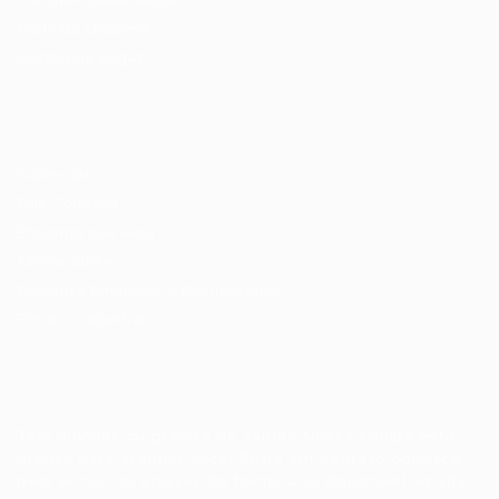
Perfil da Empresa
Gestão de Vagas
Candidatos / Vagas
Sobre nós
Fale Conosco
Encontre sua vaga
Minha conta
Encontre Empresas e Recrutadores
Entrar/ Cadastrar
Fale conosco
Tem dúvidas ou precisa de ajuda? Nossa equipe está
pronta para atender você! Entre em contato conosco
pelo e-mail ou através do formulário disponível no site.