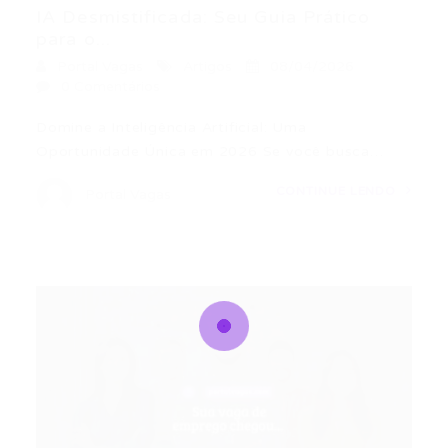
IA Desmistificada: Seu Guia Prático
para o...
Portal Vagas
Artigos
08/04/2026
0 Comentários
Domine a Inteligência Artificial: Uma
Oportunidade Única em 2026 Se você busca…
CONTINUE LENDO
Portal Vagas