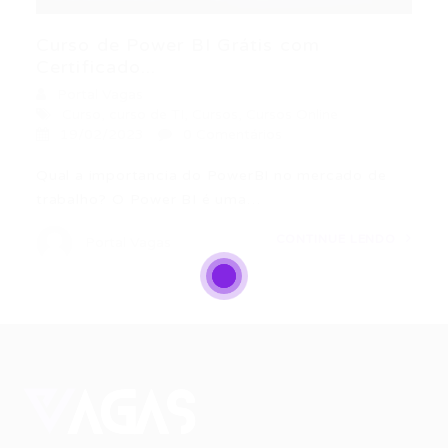
Curso de Power BI Grátis com
Certificado...
Portal Vagas
Curso
,
curso de TI
,
Cursos
,
Cursos Online
19/02/2023
0 Comentários
Qual a importancia do PowerBI no mercado de
trabalho? O Power BI é uma…
CONTINUE LENDO
Portal Vagas