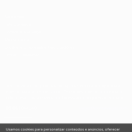
Candidatos / Vagas
Sobre nós
Fale Conosco
Encontre sua vaga
Minha conta
Encontre Empresas e Recrutadores
Entrar/ Cadastrar
Fale conosco
Tem dúvidas ou precisa de ajuda? Nossa equipe está
pronta para atender você! Entre em contato conosco
pelo e-mail ou através do formulário disponível no site.
(85)981044140
vagas@portalvagas.com
Usamos cookies para personalizar conteúdos e anúncios, oferecer