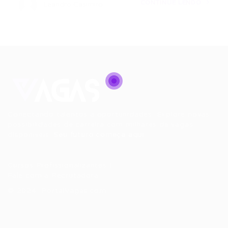
CONTINUE LENDO
Leandro Casimiro
Conectando talentos a oportunidades. Explore novas
possibilidades de carreira com milhares de vagas
disponíveis.
Seu futuro começa aqui.
Cursos Profissionalizantes
|
Fale com a Recrutadora
© 2024 PortalVagas.com
Recrutador / Empresas