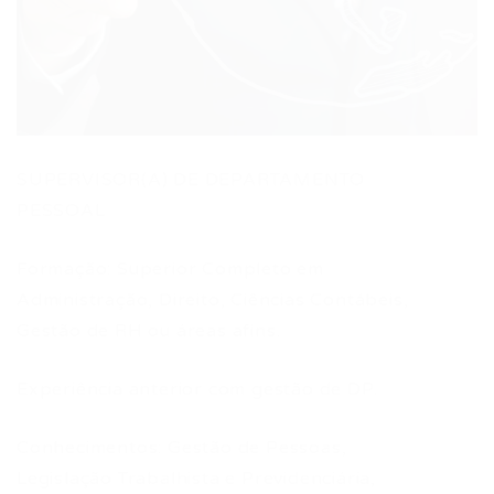
SUPERVISOR(A) DE DEPARTAMENTO
PESSOAL
Formação: Superior Completo em
Administração, Direito, Ciências Contábeis,
Gestão de RH ou áreas afins.
Experiência anterior com gestão de DP.
Conhecimentos: Gestão de Pessoas,
Legislação Trabalhista e Previdenciária,