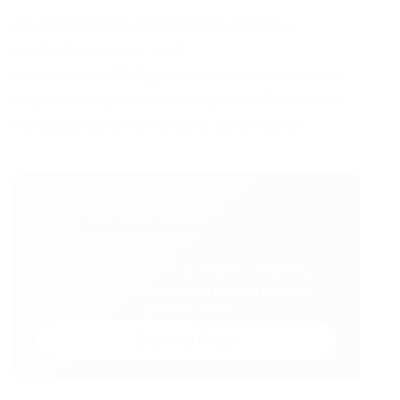
Os interessados (as) deverão enviar o
currículo para o e-mail
recrutalentos16@gmail.c
om com o nome da
vaga no campo assunto e pretensão salarial
no corpo do e-mail até dia 28/04/2017
💬
Gostou desse conteúdo?
Entre no VAGAS E CURSOS - PORTAL
VAGAS no WhatsApp e receba tudo em
primeira mão!
Entrar no Grupo