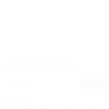
Facebook
Twitter
WhatsApp
LinkedIn
Email
Messenger
Share
Veja mais