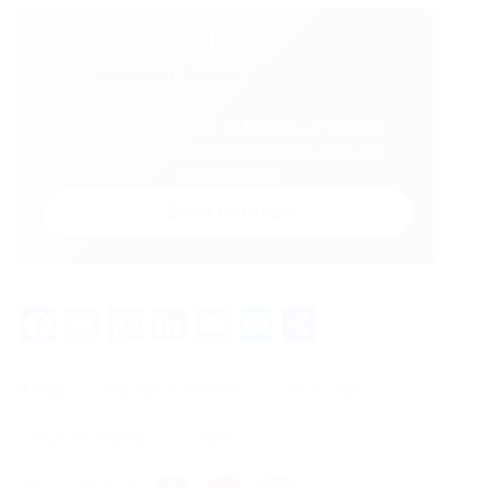
💬
Gostou desse conteúdo?
Entre no VAGAS E CURSOS - PORTAL
VAGAS no WhatsApp e receba tudo em
primeira mão!
Entrar no Grupo
Facebook
Twitter
WhatsApp
LinkedIn
Email
Messenger
Share
Tags
emprego em fortaleza
site de vagas
vagas de emprego
vagasce