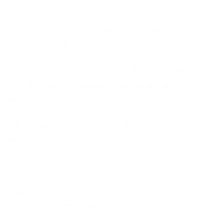
subordinados;
ü Compilar indicadores de desempenho
(metas diárias);
ü Supervisionar o andamento das atividades
previamente programadas acompanhando a
execução destas
ü Acompanhar diretamente as atividades dos
lideres de Expedição.
Requisitos:
ü Superior Completo em
Logística/Administração.