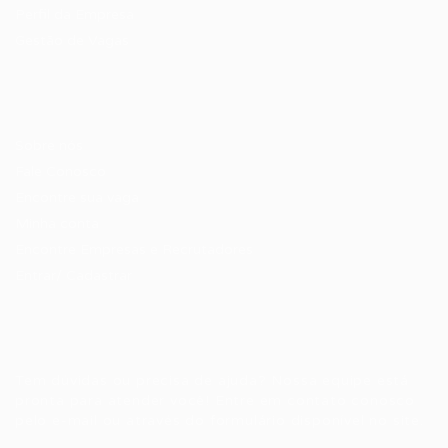
Perfil da Empresa
Gestão de Vagas
Candidatos / Vagas
Sobre nós
Fale Conosco
Encontre sua vaga
Minha conta
Encontre Empresas e Recrutadores
Entrar/ Cadastrar
Fale conosco
Tem dúvidas ou precisa de ajuda? Nossa equipe está
pronta para atender você! Entre em contato conosco
pelo e-mail ou através do formulário disponível no site.