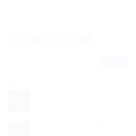
Facebook
Twitter
WhatsApp
LinkedIn
Email
Messenger
Share
Veja mais
Saúde Financeira No Ambiente De...
Read Article
SEFAZ/DF: Entenda As Implicações
Da...