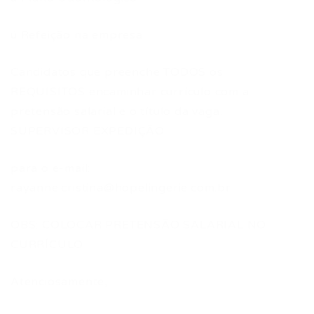
ü Refeição na empresa.
Candidatos que preenche TODOS os
REQUISITOS encaminhar currículo com a
pretensão salarial e o título da vaga:
SUPERVISOR EXPEDIÇÃO
para o e-mail:
rayanne.cristina@hopelingerie.com.br
OBS: COLOCAR PRETENSÃO SALARIAL NO
CURRÍCULO
Atenciosamente,