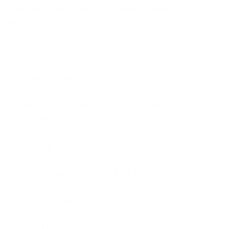
ü Experiência na função e com Gestão de
Pessoas
ü Excel Intermediário
ü Competências:
ü Liderança, Proatividade, organização, busca
por melhoria continua.
Benefícios:
ü Vale Transporte ou Rota da Empresa
ü Plano de Saúde;
ü Plano Odontológico