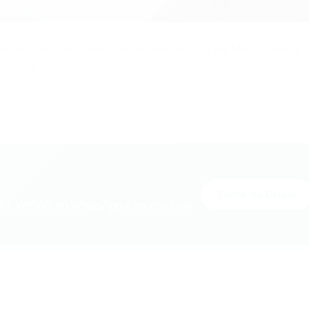
eleção com Foco em Competências, 09 de Maio, com a
ado […]
Entrar no Grupo
L VAGAS no WhatsApp e receba tudo
nger
re