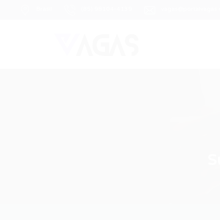
Brasil
(85) 98104-4139
vagas@portalvagas
S