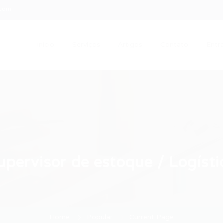
.com
Início
Serviços
Artigos
Contato
Entra
upervisor de estoque / Logísti
Home
Popular
Current Page