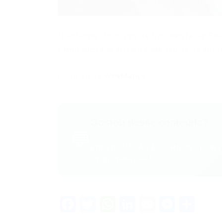
*Participe do curso de Entrevista de S
facilitadora Madalena Medeiros, realiz
Powered by
WPeMatico
Gostou desse conteúdo?
💬
Entre no VAGAS E CURSOS - PORTA
em primeira mão!
Facebook
Twitter
WhatsApp
LinkedIn
Email
Messe
Sha