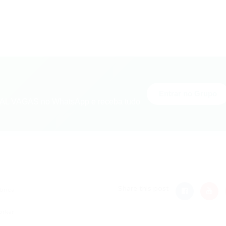
Entrar no Grupo
L VAGAS no WhatsApp e receba tudo
nger
re
Share this post
brica
orkar