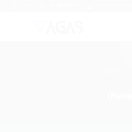
Brasil
(85) 98104-4139
vagas@portalvagas
[Remo