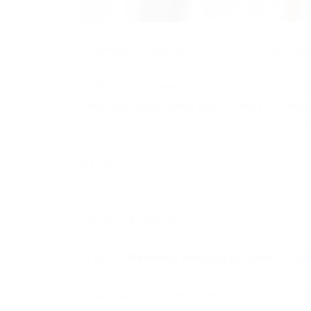
[Remoto] AngularJS/Ionic 1 Junior/Ple
A Appock é uma fabrica de apps locali
empreendedorismo nos últimos 18 mese
que tenha um bom conhecimento em html
Local
Remoto
Benefícios
Horário e dias de …
O post
[Remoto] AngularJS/Ionic 1 Jun
http://queroworkar.com.br/blog/job/re