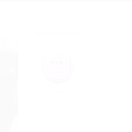
SOBRE O AUTOR
Por
30/01/2017
109
0
0