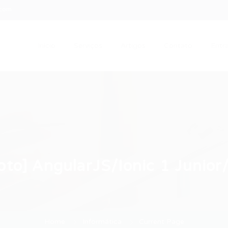
.com
Início
Serviços
Artigos
Contato
Entra
to] AngularJS/Ionic 1 Junior
Home
Informática
Current Page