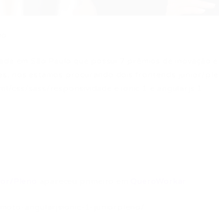
no
zada em São Paulo que possui 7 prêmios de inovação e
s, nos estamos procurando dois frontends junior/pl
/css/sass/responsividade e ionic 1 e angularjs 1
ior/Pleno
apareceu primeiro em
QueroWorkar
.
moto-angularjsionic-1-juniorpleno/