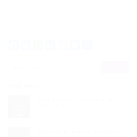
Facebook
Twitter
WhatsApp
LinkedIn
Email
Messenger
Share
Veja mais
Saúde Financeira No Ambiente De...
Read Article
SEFAZ/DF: Entenda As Implicações