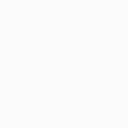
Encontre candidados
Perfil da Empresa
Gestão de Vagas
Candidatos / Vagas
Sobre nós
Fale Conosco
Encontre sua vaga
Minha conta
Encontre Empresas e Recrutadores
Entrar/ Cadastrar
Fale conosco
Tem dúvidas ou precisa de ajuda? Nossa equipe está
pronta para atender você! Entre em contato conosco
pelo e-mail ou através do formulário disponível no site.