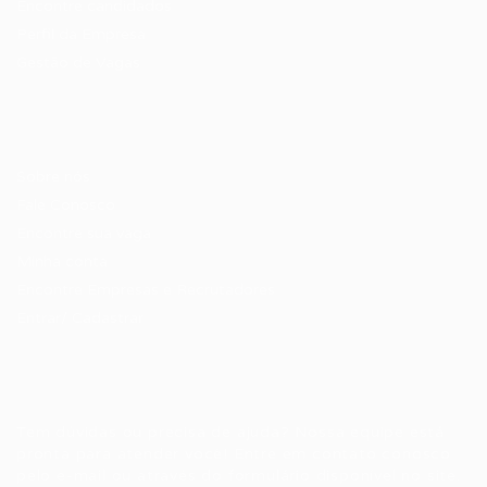
Encontre candidados
Perfil da Empresa
Gestão de Vagas
Candidatos / Vagas
Sobre nós
Fale Conosco
Encontre sua vaga
Minha conta
Encontre Empresas e Recrutadores
Entrar/ Cadastrar
Fale conosco
Tem dúvidas ou precisa de ajuda? Nossa equipe está
pronta para atender você! Entre em contato conosco
pelo e-mail ou através do formulário disponível no site.